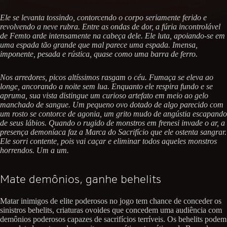
Ele se levanta tossindo, contorcendo o corpo seriamente ferido e
revolvendo a neve rubra. Entre as ondas de dor, a fúria incontrolável
de Femto arde intensamente na cabeça dele. Ele luta, apoiando-se em
uma espada tão grande que mal parece uma espada. Imensa,
imponente, pesada e rústica, quase como uma barra de ferro.
Nos arredores, picos altíssimos rasgam o céu. Fumaça se eleva ao
longe, ancorando a noite sem lua. Enquanto ele respira fundo e se
apruma, sua vista distingue um curioso artefato em meio ao gelo
manchado de sangue. Um pequeno ovo dotado de algo parecido com
um rosto se contorce de agonia, um grito mudo de angústia escapando
de seus lábios. Quando o rugido de monstros em frenesi invade o ar, a
presença demoníaca faz a Marca do Sacrifício que ele ostenta sangrar.
Ele sorri contente, pois vai caçar e eliminar todos aqueles monstros
horrendos. Um a um.
Mate demônios, ganhe behelits
Matar inimigos de elite poderosos no jogo tem chance de conceder os
sinistros behelits, criaturas ovoides que concedem uma audiência com
demônios poderosos capazes de sacrifícios terríveis. Os behelits podem