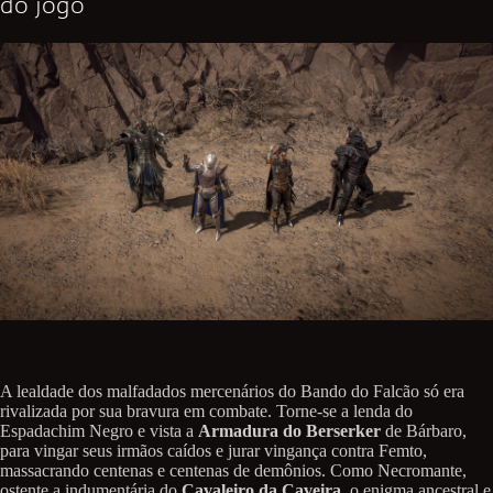
do jogo
A lealdade dos malfadados mercenários do Bando do Falcão só era
rivalizada por sua bravura em combate. Torne-se a lenda do
Espadachim Negro e vista a
Armadura do Berserker
de Bárbaro,
para vingar seus irmãos caídos e jurar vingança contra Femto,
massacrando centenas e centenas de demônios. Como Necromante,
ostente a indumentária do
Cavaleiro da Caveira
, o enigma ancestral e