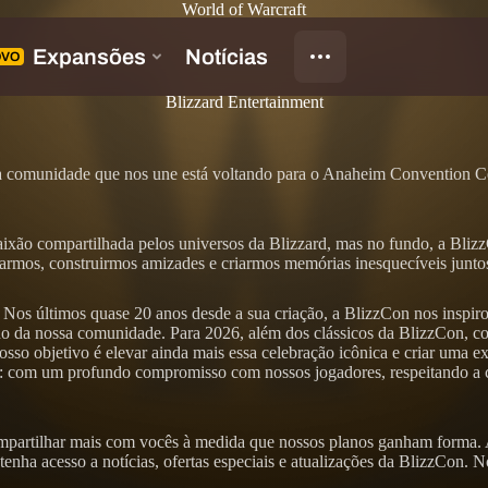
World of Warcraft
Blizzard Entertainment
 da comunidade que nos une está voltando para o Anaheim Convention C
aixão compartilhada pelos universos da Blizzard, mas no fundo, a Blizz
tarmos, construirmos amizades e criarmos memórias inesquecíveis junto
 últimos quase 20 anos desde a sua criação, a BlizzCon nos inspirou a 
o da nossa comunidade. Para 2026, além dos clássicos da BlizzCon, co
osso objetivo é elevar ainda mais essa celebração icônica e criar uma e
s: com um profundo compromisso com nossos jogadores, respeitando a
mpartilhar mais com vocês à medida que nossos planos ganham forma.
enha acesso a notícias, ofertas especiais e atualizações da BlizzCon. N