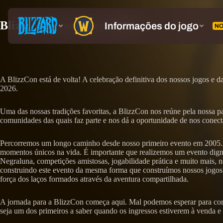
BlizzCon Retorna em 2026
A BlizzCon está de volta! A celebração definitiva dos nossos jogos e
2026.
Uma das nossas tradições favoritas, a BlizzCon nos reúne pela nossa p
comunidades das quais faz parte e nos dá a oportunidade de nos conec
Percorremos um longo caminho desde nosso primeiro evento em 2005. Nos
momentos únicos na vida. É importante que realizemos um evento dign
Negraluna, competições amistosas, jogabilidade prática e muito mais, n
construindo este evento da mesma forma que construímos nossos jogo
força dos laços formados através da aventura compartilhada.
A jornada para a BlizzCon começa aqui. Mal podemos esperar para co
seja um dos primeiros a saber quando os ingressos estiverem à venda e t