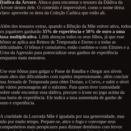
Dádiva da Árvore
. Abra-o para encontrar o tesouro da Dádiva da
Árvore dentro dele. O conteúdo é imprevisível, como o nome deixa
claro: aproveite os itens da Coleção Caótica que estão ali.
Além dos tesouros extras, quando a Bênção da Mãe estiver ativa, todos
os jogadores ganharão
35% de experiência e 50% de ouro a uma
taxa multiplicativa
. Lilith abençoa todos os seus filhos, já que esse
bônus se aplica aos Reinos de Temporada e Eterno e a todas as
dificuldades. O bônus é cumulativo, então combine-o com Elixires e a
Urna da Agressão para potencializar seus ganhos de experiência
enquanto mata monstros.
Use esse bônus para galgar o Passe de Batalha e chegar aos níveis
mais altos das dificuldades com rapidez impressionante, além concluir
sua Jornada de Temporada para obter Dorian, o Corvo, e subir o nível
de vários personagens até o máximo. Para quem tiver curiosidade
sobre onde encontrar essa dádiva, procure o ícone no jogo acima da
sua barra de experiência. Ele indica a taxa aumentada de ganho de
ouro e experiência.
A crueldade da Louvada Mãe é igualada por sua generosidade, mas
não por muito tempo. Prepare-se, atice o fogo e convoque seus
companheiros mais perspicazes para dizimar demônios com fervor