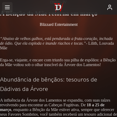
Diablo IV
A Bênção da Mãe retorna em março
Blizzard Entertainment
“Abaixo de velhos galhos, está pendurada a fruta-coração, inchada
de ódio. Que ela exploda e inunde riachos e tocas.”
- Lilith, Louvada
Mãe
Erga-se, viajante, e encare com triunfo sua pilha de espólios: a Bênção
da Mãe voltou sob o olhar irascível da Árvore dos Lamentos!
Abundância de bênçãos: tesouros de
Dádivas da Árvore
A influência da Árvore dos Lamentos se expandiu, com suas raízes
revolvendo para encontrar as Cabeças Fugitivas. De
18 a 25 de
março
, enquanto a Bênção da Mãe estiver ativa, sempre que oferecer
seus Favores Sombrios, você também receberá um tesouro adicional de