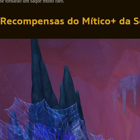
se tornarão um saque muito raro.
Recompensas do Mítico+ da S