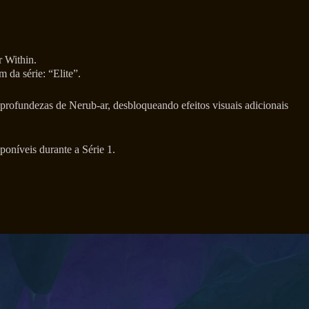
r Within.
 da série: “Elite”.
rofundezas de Nerub-ar, desbloqueando efeitos visuais adicionais
poníveis durante a Série 1.