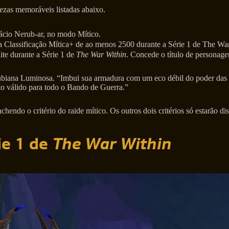
zas memoráveis listadas abaixo.
ácio Nerub-ar, no modo Mítico.
 a Classificação Mítica+ de ao menos 2500 durante a Série 1 de The Wa
te durante a Série 1 de
The War Within
. Concede o título de personagem
ubiana Luminosa. “Imbui sua armadura com um eco débil do poder das p
ito válido para todo o Bando de Guerra.”
endo o critério do raide mítico. Os outros dois critérios só estarão dis
e 1 de
The War Within