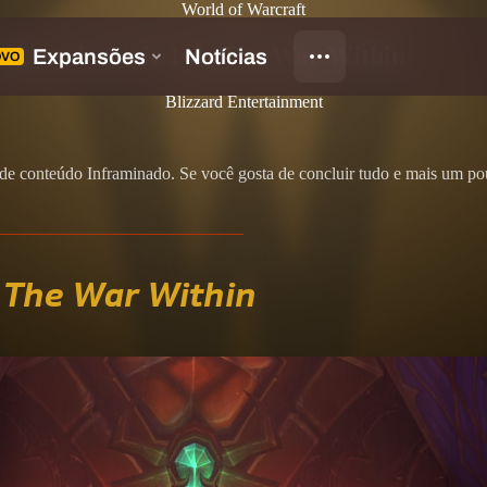
World of Warcraft
uistas da Série 1 de The War Within
Blizzard Entertainment
e conteúdo Inframinado. Se você gosta de concluir tudo e mais um pouc
e
The War Within