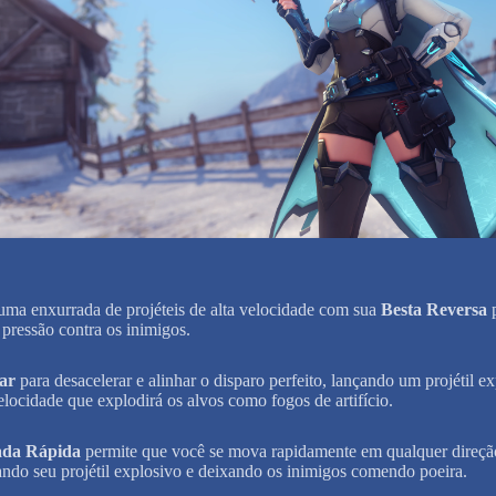
uma enxurrada de projéteis de alta velocidade com sua
Besta Reversa
p
 pressão contra os inimigos.
ar
para desacelerar e alinhar o disparo perfeito, lançando um projétil e
velocidade que explodirá os alvos como fogos de artifício.
ada Rápida
permite que você se mova rapidamente em qualquer direçã
ando seu projétil explosivo e deixando os inimigos comendo poeira.