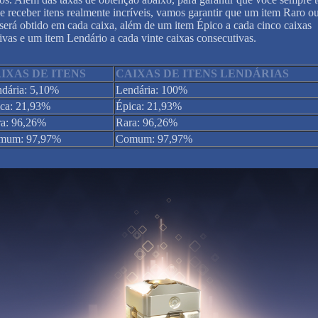
e receber itens realmente incríveis, vamos garantir que um item Raro o
 será obtido em cada caixa, além de um item Épico a cada cinco caixas
ivas e um item Lendário a cada vinte caixas consecutivas.
IXAS DE ITENS
CAIXAS DE ITENS LENDÁRIAS
dária: 5,10%
Lendária: 100%
ca: 21,93%
Épica: 21,93%
a: 96,26%
Rara: 96,26%
mum: 97,97%
Comum: 97,97%