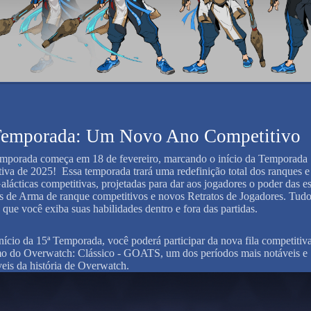
Temporada: Um Novo Ano Competitivo
mporada começa em 18 de fevereiro, marcando o início da Temporada
iva de 2025! Essa temporada trará uma redefinição total dos ranques e
lácticas competitivas, projetadas para dar aos jogadores o poder das es
s de Arma de ranque competitivos e novos Retratos de Jogadores. Tudo
á que você exiba suas habilidades dentro e fora das partidas.
nício da 15ª Temporada, você poderá participar da nova fila competitiv
 do Overwatch: Clássico - GOATS, um dos períodos mais notáveis e
is da história de Overwatch.