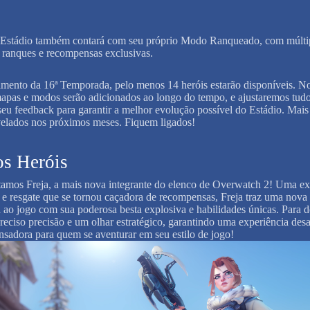
Estádio também contará com seu próprio Modo Ranqueado, com múlti
, ranques e recompensas exclusivas.
mento da 16ª Temporada, pelo menos 14 heróis estarão disponíveis. N
mapas e modos serão adicionados ao longo do tempo, e ajustaremos tud
seu feedback para garantir a melhor evolução possível do Estádio. Mais
velados nos próximos meses. Fiquem ligados!
s Heróis
amos Freja, a mais nova integrante do elenco de Overwatch 2! Uma ex
 e resgate que se tornou caçadora de recompensas, Freja traz uma nova
 ao jogo com sua poderosa besta explosiva e habilidades únicas. Para 
preciso precisão e um olhar estratégico, garantindo uma experiência desa
sadora para quem se aventurar em seu estilo de jogo!