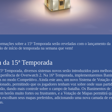
ormações sobre a 15ª Temporada serão reveladas com o lançamento da
ão de início de temporada na semana que vem!
 da 15ª Temporada
5ª Temporada, diversos sistemas novos serão introduzidos para melhor
xperiência de Overwatch 2. Na 16ª Temporada, implementaremos Bani
s no modo Competitivo. Ainda este ano, um novo Sistema de Votação
cionado, permitindo que os jogadores tenham voz sobre onde suas parti
rão, dando mais controle sobre o campo de batalha. Os Banimentos de
em heróis muito fortes ou frustrantes, e a Votação de Mapas permitirá q
s escolham seus mapas preferidos, adicionando uma nova camada de es
as.