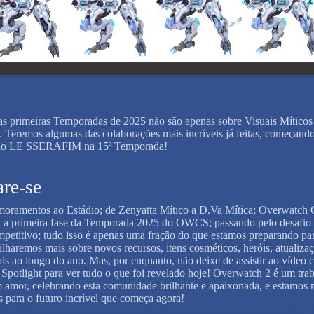
 as primeiras Temporadas de 2025 não são apenas sobre Visuais Míticos
. Teremos algumas das colaborações mais incríveis já feitas, começand
 do LE SSERAFIM na 15ª Temporada!
are-se
oramentos ao Estádio; de Zenyatta Mítico a D.Va Mítica; Overwatch C
a primeira fase da Temporada 2025 do OWCS; passando pelo desafio
etitivo; tudo isso é apenas uma fração do que estamos preparando pa
lharemos mais sobre novos recursos, itens cosméticos, heróis, atualiza
is ao longo do ano. Mas, por enquanto, não deixe de assistir ao vídeo 
potlight para ver tudo o que foi revelado hoje! Overwatch 2 é um tra
m amor, celebrando esta comunidade brilhante e apaixonada, e estamos 
 para o futuro incrível que começa agora!