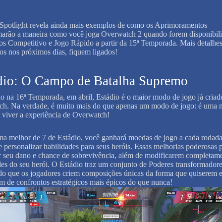
otlight revela ainda mais exemplos de como os Aprimoramentos
marão a maneira como você joga Overwatch 2 quando forem disponibil
s Competitivo e Jogo Rápido a partir da 15ª Temporada. Mais detalhes
os nos próximos dias, fiquem ligados!
dio: O Campo de Batalha Supremo
 na 16ª Temporada, em abril, Estádio é o maior modo de jogo já cria
h. Na verdade, é muito mais do que apenas um modo de jogo: é uma 
 viver a experiência de Overwatch!
ma melhor de 7 de Estádio, você ganhará moedas de jogo a cada rodada
 e personalizar habilidades para seus heróis. Essas melhorias poderosas
 seu dano e chance de sobrevivência, além de modificarem completame
des do seu herói. O Estádio traz um conjunto de Poderes transformadore
do que os jogadores criem composições únicas da forma que quiserem 
em de confrontos estratégicos mais épicos do que nunca!