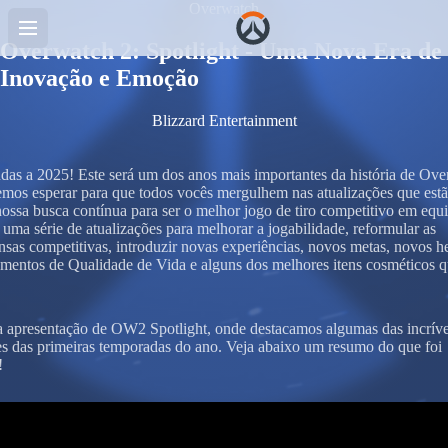
Overwatch
Overwatch 2: Spotlight - Uma Nova Era de
Inovação e Emoção
Blizzard Entertainment
das a 2025! Este será um dos anos mais importantes da história de Ove
mos esperar para que todos vocês mergulhem nas atualizações que estã
nossa busca contínua para ser o melhor jogo de tiro competitivo em equi
á uma série de atualizações para melhorar a jogabilidade, reformular as
sas competitivas, introduzir novas experiências, novos metas, novos he
mentos de Qualidade de Vida e alguns dos melhores itens cosméticos q
a apresentação de OW2 Spotlight, onde destacamos algumas das incríve
s das primeiras temporadas do ano. Veja abaixo um resumo do que foi
!