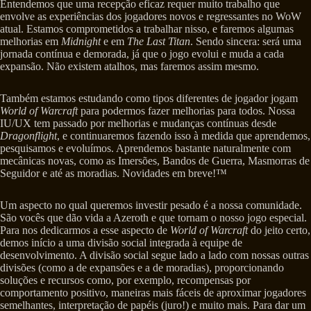
Entendemos que uma recepção eficaz requer muito trabalho que
envolve as experiências dos jogadores novos e regressantes no WoW
atual. Estamos comprometidos a trabalhar nisso, e faremos algumas
melhorias em
Midnight
e em
The Last Titan
. Sendo sincera: será uma
jornada contínua e demorada, já que o jogo evolui e muda a cada
expansão. Não existem atalhos, mas faremos assim mesmo.
Também estamos estudando como tipos diferentes de jogador jogam
World of Warcraft
para podermos fazer melhorias para todos. Nossa
IU/UX tem passado por melhorias e mudanças contínuas desde
Dragonflight
, e continuaremos fazendo isso à medida que aprendemos,
pesquisamos e evoluímos. Aprendemos bastante naturalmente com
mecânicas novas, como as Imersões, Bandos de Guerra, Masmorras de
Seguidor e até as moradias. Novidades em breve!™
Um aspecto no qual queremos investir pesado é a nossa comunidade.
São vocês que dão vida a Azeroth e que tornam o nosso jogo especial.
Para nos dedicarmos a esse aspecto de
World of Warcraft
do jeito certo,
demos início a uma divisão social integrada à equipe de
desenvolvimento. A divisão social segue lado a lado com nossas outras
divisões (como a de expansões e a de moradias), proporcionando
soluções e recursos como, por exemplo, recompensas por
comportamento positivo, maneiras mais fáceis de aproximar jogadores
semelhantes, interpretação de papéis (juro!) e muito mais. Para dar um