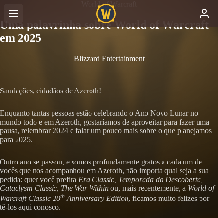
World of Warcraft
Uma palavrinha sobre World of Warcraft
em 2025
Blizzard Entertainment
Saudações, cidadãos de Azeroth!
Enquanto tantas pessoas estão celebrando o Ano Novo Lunar no
mundo todo e em Azeroth, gostaríamos de aproveitar para fazer uma
pausa, relembrar 2024 e falar um pouco mais sobre o que planejamos
para 2025.
Outro ano se passou, e somos profundamente gratos a cada um de
vocês que nos acompanhou em Azeroth, não importa qual seja a sua
pedida: quer você prefira
Era Classic, Temporada da Descoberta,
Cataclysm Classic, The War Within
ou, mais recentemente, a
World of
th
Warcraft Classic 20
Anniversary Edition
, ficamos muito felizes por
tê-los aqui conosco.