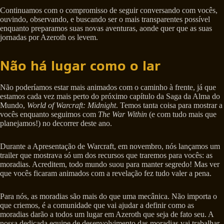
Continuamos com o compromisso de seguir conversando com vocês,
ouvindo, observando, e buscando ser o mais transparentes possível
enquanto preparamos suas novas aventuras, aonde quer que as suas
jornadas por Azeroth os levem.
Não há lugar como o lar
Não poderíamos estar mais animados com o caminho à frente, já que
estamos cada vez mais perto do próximo capítulo da Saga da Alma do
Mundo,
World of Warcraft: Midnight
. Temos tanta coisa para mostrar a
vocês enquanto seguimos com
The War Within
(e com tudo mais que
planejamos!) no decorrer deste ano.
Durante a Apresentação de Warcraft, em novembro, nós lançamos um
trailer que mostrava só um dos recursos que traremos para vocês: as
moradias. Acreditem, todo mundo suou para manter segredo! Mas ver
que vocês ficaram animados com a revelação fez tudo valer a pena.
Para nós, as moradias são mais do que uma mecânica. Não importa o
que criemos, é a comunidade que vai ajudar a definir como as
moradias darão a todos um lugar em Azeroth que seja de fato seu. A
nossa dedicada equipe de desenvolvimento das moradias vai trabalhar