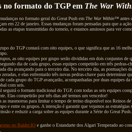
 no formato do TGP em
The War With
mudanças no formato geral do Great Push em
The War Within™
antes 
m em 22 de janeiro. Essas mudanças foram pensadas para que a ação
as as etapas transmitidas do torneio, e estamos ansiosos para ver com
rupo do TGP contará com oito equipes, o que significa que as 16 melh
mpo.
upos, as oito equipes por grupo serão divididas em dois conjuntos de 
 segundo dia de cada grupo, essas equipes competirão em três pedras-c
ada dia avançando para o terceiro dia. No terceiro dia, as pontuações d
ão zeradas, e elas enfrentarão três novas pedras-chave para determinar 
 de cada grupo do TGP avançarão, acompanhadas por duas equipes da
bal com seis.
l seguirá o formato tradicional do TGP, com todas as seis equipes com
te. Elas competirão por três dias até termos um vencedor!
 as masmorras para limitar o tempo de treino disponível nos Reinos de
po e entre os grupos. A intenção é garantir que vejamos as estratégias
missão e reduzir a carga sobre as equipes durante a Série do Great Push.
mesmo no Raider.IO
e ganhe o Estandarte dos Algari Temperado ao conc
.