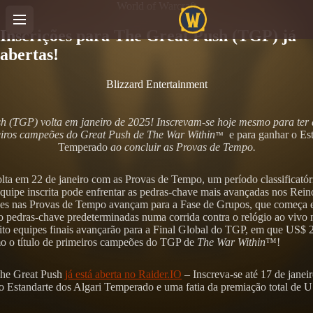
World of Warcraft
Inscrições para The Great Push (TGP) já
abertas!
Blizzard Entertainment
h (TGP) volta em janeiro de 2025! Inscrevam-se hoje mesmo para ter 
eiros campeões do Great Push de The War Within
e para ganhar o Est
™
Temperado
ao concluir as Provas de Tempo.
lta em 22 de janeiro com as Provas de Tempo, um período classificatóri
quipe inscrita pode enfrentar as pedras-chave mais avançadas nos Rein
es nas Provas de Tempo avançam para a Fase de Grupos, que começa e
ão pedras-chave predeterminadas numa corrida contra o relógio ao vivo
oito equipes finais avançarão para a Final Global do TGP, em que US$ 
o o título de primeiros campeões do TGP de
The War Within
™!
The Great Push
já está aberta no Raider.IO
– Inscreva-se até 17 de janeir
o Estandarte dos Algari Temperado e uma fatia da premiação total de 