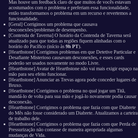
Mas houve um feedback claro de que muitos de vocês estavam
acostumados com o problema e preferiam essa funcionalidade,
então transformamos o problema em um recurso e revertemos a
funcionalidade.
[Geral] Corrigimos um problema que causava
desconexões/problemas de desempenho.
[Contenda de Taverna] O horário da Contenda de Taverna será
atualizado para que todas as regiões fiquem alinhadas com o
horário do Pacífico (início às
9h PT
).
[Hearthstone] Corrigimos problemas em que Detetive Particular e
Desafiante Misterioso causavam desconexões, e esses cards
poderão ser usados novamente no modo Livre.
[Hearthstone] Avatar de Hearthstone não vai mais exigir espaço na
mão para seu efeito funcionar.
[Hearthstone] Anunciar as Trevas agora pode conceder lugares de
Bruxo.
[Hearthstone] Corrigimos o problema no qual jogar um Titã,
mandá-lo de volta para sua mão e jogá-lo novamente podia causar
desconexão.
[Hearthstone] Corrigimos o problema que fazia com que Diabrete
do Mês não fosse considerado um Diabrete. Atualizamos a carteira
de trabalho dele.
[Hearthstone] Corrigimos o problema que fazia com que Perda de
Pressurização não contasse de maneira apropriada algumas
mudanças de Vida.