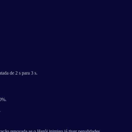
da de 2 s para 3 s.
80%.
.
ção renovada se o Herói inimigo já tiver penalidades.