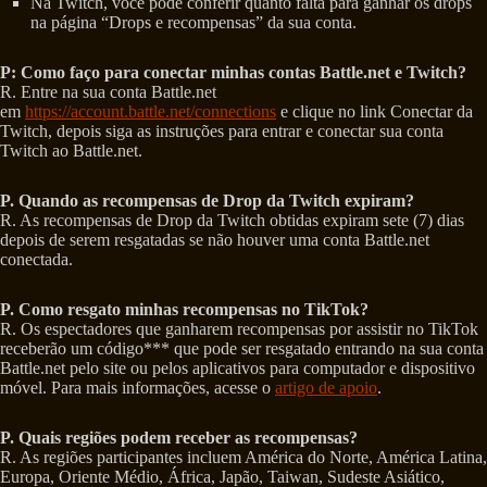
Na Twitch, você pode conferir quanto falta para ganhar os drops
na página “Drops e recompensas” da sua conta.
P: Como faço para conectar minhas contas Battle.net e Twitch?
R. Entre na sua conta Battle.net
em
https://account.battle.net/connections
e clique no link Conectar da
Twitch, depois siga as instruções para entrar e conectar sua conta
Twitch ao Battle.net.
P. Quando as recompensas de Drop da Twitch expiram?
R. As recompensas de Drop da Twitch obtidas expiram sete (7) dias
depois de serem resgatadas se não houver uma conta Battle.net
conectada.
P. Como resgato minhas recompensas no TikTok?
R. Os espectadores que ganharem recompensas por assistir no TikTok
receberão um código*** que pode ser resgatado entrando na sua conta
Battle.net pelo site ou pelos aplicativos para computador e dispositivo
móvel. Para mais informações, acesse o
artigo de apoio
.
P. Quais regiões podem receber as recompensas?
R. As regiões participantes incluem América do Norte, América Latina,
Europa, Oriente Médio, África, Japão, Taiwan, Sudeste Asiático,