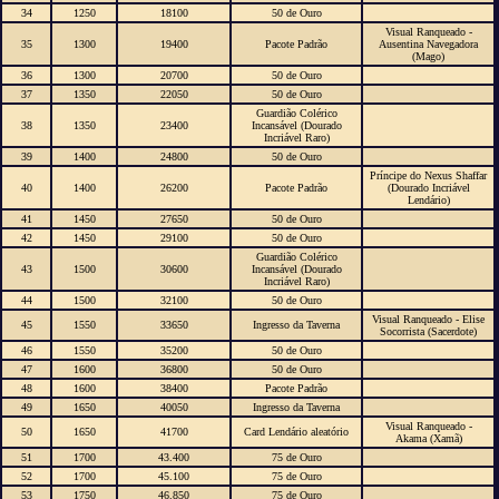
34
1250
18100
50 de Ouro
Visual Ranqueado -
35
1300
19400
Pacote Padrão
Ausentina Navegadora
(Mago)
36
1300
20700
50 de Ouro
37
1350
22050
50 de Ouro
Guardião Colérico
38
1350
23400
Incansável (Dourado
Incriável Raro)
39
1400
24800
50 de Ouro
Príncipe do Nexus Shaffar
40
1400
26200
Pacote Padrão
(Dourado Incriável
Lendário)
41
1450
27650
50 de Ouro
42
1450
29100
50 de Ouro
Guardião Colérico
43
1500
30600
Incansável (Dourado
Incriável Raro)
44
1500
32100
50 de Ouro
Visual Ranqueado - Elise
45
1550
33650
Ingresso da Taverna
Socorrista (Sacerdote)
46
1550
35200
50 de Ouro
47
1600
36800
50 de Ouro
48
1600
38400
Pacote Padrão
49
1650
40050
Ingresso da Taverna
Visual Ranqueado -
50
1650
41700
Card Lendário aleatório
Akama (Xamã)
51
1700
43.400
75 de Ouro
52
1700
45.100
75 de Ouro
53
1750
46.850
75 de Ouro