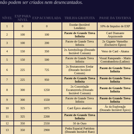
não podem ser criados nem desencantados.
EXP PARA
NÍVEL
EXP ACUMULADA
TRILHA GRATUITA
PASSE DA TAVERNA
NÍVEL
Exodar (Incriável
1
0
0
10% de Impulso de EXP
Lendário)
Pacote de Grande Treva
Card Diamante
2
100
100
Infinita
Arquimonde
Pacote de Grande Treva
2x Gigante Vermelho
3
100
200
Infinita
(Exclusivo Épico)
2x Astrobióloga (Dourado
4
150
350
Verso de Card - Akama
Incriável Comum)
Pacote de Grande Treva
Visual Ranqueado - Marin
5
150
500
Infinita
Contrabandista (Ladino)
2x Brutamontes Eredar
Pacote de Grande Treva
6
225
725
(Dourado Incriável
Infinita
Comum)
Pacote de Grande Treva
Pacote de Grande Treva
7
225
950
Infinita
Infinita
2x Constelação
Pacote de Grande Treva
8
300
1250
Escamestrela (Dourado
Infinita
Incriável Comum)
Pacote de Grande Treva
Pacote de Grande Treva
9
300
1550
Infinita
Infinita
Ás da Exploração
10
325
1875
Card Épico aleatório
(Dourado Incriável Épico)
Pacote de Grande Treva
11
325
2200
Infinita
12
350
2550
50 de Ouro
Pedra Espacial Partidora
13
350
2900
(Dourado Incriável Raro)