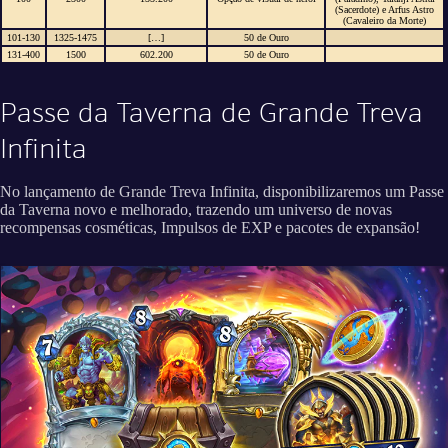
(Sacerdote) e Arfus Astro
(Cavaleiro da Morte)
101-130
1325-1475
[…]
50 de Ouro
131-400
1500
602.200
50 de Ouro
Passe da Taverna de Grande Treva
Infinita
No lançamento de Grande Treva Infinita, disponibilizaremos um Passe
da Taverna novo e melhorado, trazendo um universo de novas
recompensas cosméticas, Impulsos de EXP e pacotes de expansão!