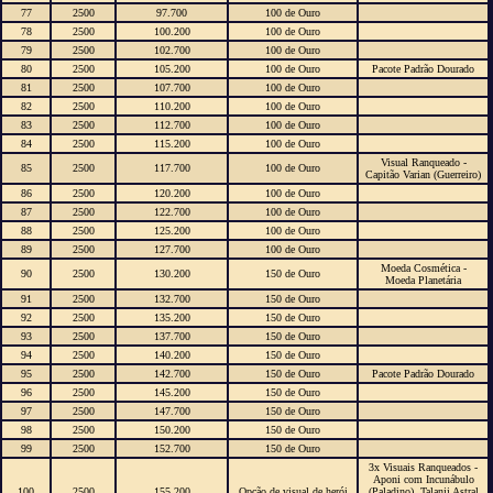
77
2500
97.700
100 de Ouro
78
2500
100.200
100 de Ouro
79
2500
102.700
100 de Ouro
80
2500
105.200
100 de Ouro
Pacote Padrão Dourado
81
2500
107.700
100 de Ouro
82
2500
110.200
100 de Ouro
83
2500
112.700
100 de Ouro
84
2500
115.200
100 de Ouro
Visual Ranqueado -
85
2500
117.700
100 de Ouro
Capitão Varian (Guerreiro)
86
2500
120.200
100 de Ouro
87
2500
122.700
100 de Ouro
88
2500
125.200
100 de Ouro
89
2500
127.700
100 de Ouro
Moeda Cosmética -
90
2500
130.200
150 de Ouro
Moeda Planetária
91
2500
132.700
150 de Ouro
92
2500
135.200
150 de Ouro
93
2500
137.700
150 de Ouro
94
2500
140.200
150 de Ouro
95
2500
142.700
150 de Ouro
Pacote Padrão Dourado
96
2500
145.200
150 de Ouro
97
2500
147.700
150 de Ouro
98
2500
150.200
150 de Ouro
99
2500
152.700
150 de Ouro
3x Visuais Ranqueados -
Aponi com Incunábulo
100
2500
155.200
Opção de visual de herói
(Paladino), Talanji Astral