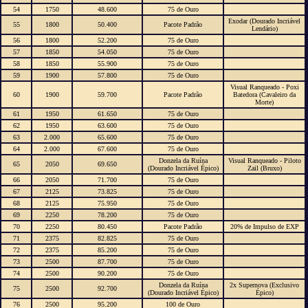
54
1750
48.600
75 de Ouro
Exodar (Dourado Incriável
55
1800
50.400
Pacote Padrão
Lendário)
56
1800
52.200
75 de Ouro
57
1850
54.050
75 de Ouro
58
1850
55.900
75 de Ouro
59
1900
57.800
75 de Ouro
Visual Ranqueado - Poxi
60
1900
59.700
Pacote Padrão
Batedora (Cavaleiro da
Morte)
61
1950
61.650
75 de Ouro
62
1950
63.600
75 de Ouro
63
2.000
65.600
75 de Ouro
64
2.000
67.600
75 de Ouro
Donzela da Ruína
Visual Ranqueado - Piloto
65
2050
69.650
(Dourado Incriável Épico)
Zail (Bruxo)
66
2050
71.700
75 de Ouro
67
2125
73.825
75 de Ouro
68
2125
75.950
75 de Ouro
69
2250
78.200
75 de Ouro
70
2250
80.450
Pacote Padrão
20% de Impulso de EXP
71
2375
82.825
75 de Ouro
72
2375
85.200
75 de Ouro
73
2500
87.700
75 de Ouro
74
2500
90.200
75 de Ouro
Donzela da Ruína
2x Supernova (Exclusivo
75
2500
92.700
(Dourado Incriável Épico)
Épico)
76
2500
95.200
100 de Ouro