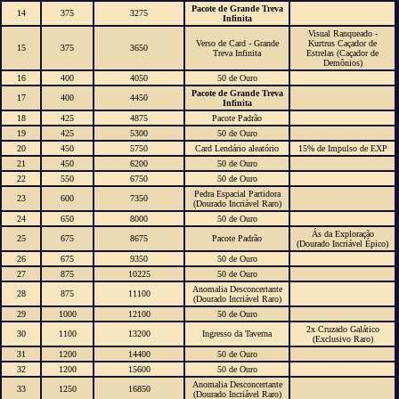
Pacote de Grande Treva
14
375
3275
Infinita
Visual Ranqueado -
Verso de Card - Grande
Kurtrus Caçador de
15
375
3650
Treva Infinita
Estrelas (Caçador de
Demônios)
16
400
4050
50 de Ouro
Pacote de Grande Treva
17
400
4450
Infinita
18
425
4875
Pacote Padrão
19
425
5300
50 de Ouro
20
450
5750
Card Lendário aleatório
15% de Impulso de EXP
21
450
6200
50 de Ouro
22
550
6750
50 de Ouro
Pedra Espacial Partidora
23
600
7350
(Dourado Incriável Raro)
24
650
8000
50 de Ouro
Ás da Exploração
25
675
8675
Pacote Padrão
(Dourado Incriável Épico)
26
675
9350
50 de Ouro
27
875
10225
50 de Ouro
Anomalia Desconcertante
28
875
11100
(Dourado Incriável Raro)
29
1000
12100
50 de Ouro
2x Cruzado Galático
30
1100
13200
Ingresso da Taverna
(Exclusivo Raro)
31
1200
14400
50 de Ouro
32
1200
15600
50 de Ouro
Anomalia Desconcertante
33
1250
16850
(Dourado Incriável Raro)