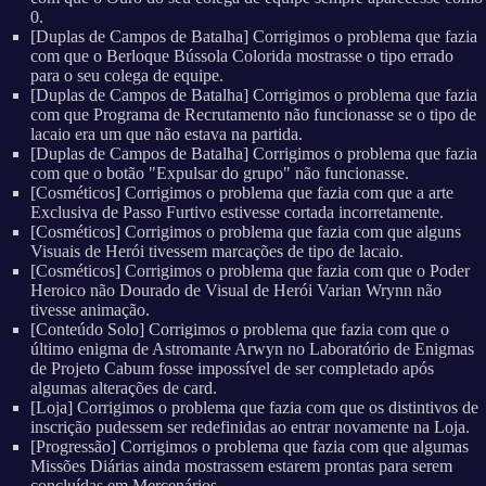
0.
[Duplas de Campos de Batalha] Corrigimos o problema que fazia
com que o Berloque Bússola Colorida mostrasse o tipo errado
para o seu colega de equipe.
[Duplas de Campos de Batalha] Corrigimos o problema que fazia
com que Programa de Recrutamento não funcionasse se o tipo de
lacaio era um que não estava na partida.
[Duplas de Campos de Batalha] Corrigimos o problema que fazia
com que o botão "Expulsar do grupo" não funcionasse.
[Cosméticos] Corrigimos o problema que fazia com que a arte
Exclusiva de Passo Furtivo estivesse cortada incorretamente.
[Cosméticos] Corrigimos o problema que fazia com que alguns
Visuais de Herói tivessem marcações de tipo de lacaio.
[Cosméticos] Corrigimos o problema que fazia com que o Poder
Heroico não Dourado de Visual de Herói Varian Wrynn não
tivesse animação.
[Conteúdo Solo] Corrigimos o problema que fazia com que o
último enigma de Astromante Arwyn no Laboratório de Enigmas
de Projeto Cabum fosse impossível de ser completado após
algumas alterações de card.
[Loja] Corrigimos o problema que fazia com que os distintivos de
inscrição pudessem ser redefinidas ao entrar novamente na Loja.
[Progressão] Corrigimos o problema que fazia com que algumas
Missões Diárias ainda mostrassem estarem prontas para serem
concluídas em Mercenários.