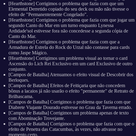
[Hearthstone] Corrigimos o problema que fazia com que um
Elemental Derretido copiado do seu deck ou mão não tivesse o
efeito de "Permanentemente Congelado".
[Hearthstone] Corrigimos o problema que fazia com que jogar um
segundo Canto do Mar em um turno enquanto Lynessa
Ardidade'sol estivesse fora não concedesse a segunda cópia de
Canto do Mar.
[Hearthstone] Corrigimos o problema que fazia com que a
Armadura de Estrela do Rock do Urzal não contasse para cards
como Jaspe Mágico.
[Hearthstone] Corrigimos um problema visual ao tornar o card
Ascensão do Lich Rei Exclusivo em um card Exclusivo de outro
conjunto.
[Campos de Batalha] Atenuamos o efeito visual de Descobrir dos
Berloques.
[Campos de Batalha] Efeitos de Feitiçaria que não concedem
bônus a lacaios já não usarão o efeito "permanente" de Retrato de
Brilhascama.
[Campos de Batalha] Corrigimos o problema que fazia com que
Diabrete Viajante Dourado estivesse no Grau da Taverna errado.
[Campos de Batalha] Corrigimos um problema apenas de texto
com Abominação Trovejante.
[Campos de Batalha] Corrigimos o problema que fazia com que o
efeito de Penetra das Catacumbas, às vezes, não ativasse no
momento certo.