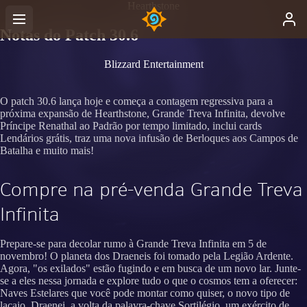
Hearthstone
Notas do Patch 30.6
Blizzard Entertainment
O patch 30.6 lança hoje e começa a contagem regressiva para a
próxima expansão de Hearthstone, Grande Treva Infinita, devolve
Príncipe Renathal ao Padrão por tempo limitado, inclui cards
Lendários grátis, traz uma nova infusão de Berloques aos Campos de
Batalha e muito mais!
Compre na pré-venda Grande Treva
Infinita
Prepare-se para decolar rumo à Grande Treva Infinita em 5 de
novembro! O planeta dos Draeneis foi tomado pela Legião Ardente.
Agora, "os exilados" estão fugindo e em busca de um novo lar. Junte-
se a eles nessa jornada e explore tudo o que o cosmos tem a oferecer:
Naves Estelares que você pode montar como quiser, o novo tipo de
lacaio, Draenei, a volta da palavra-chave Sortilégio, um exército de