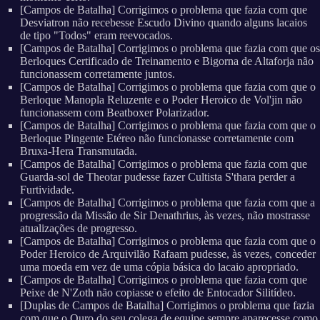
[Campos de Batalha] Corrigimos o problema que fazia com que
Desviatron não recebesse Escudo Divino quando alguns lacaios
de tipo "Todos" eram reevocados.
[Campos de Batalha] Corrigimos o problema que fazia com que os
Berloques Certificado de Treinamento e Bigorna de Altaforja não
funcionassem corretamente juntos.
[Campos de Batalha] Corrigimos o problema que fazia com que o
Berloque Manopla Reluzente e o Poder Heroico de Vol'jin não
funcionassem com Beatboxer Polarizador.
[Campos de Batalha] Corrigimos o problema que fazia com que o
Berloque Pingente Etéreo não funcionasse corretamente com
Bruxa-Hera Transmutada.
[Campos de Batalha] Corrigimos o problema que fazia com que
Guarda-sol de Theotar pudesse fazer Cultista S'thara perder a
Furtividade.
[Campos de Batalha] Corrigimos o problema que fazia com que a
progressão da Missão de Sir Denathrius, às vezes, não mostrasse
atualizações de progresso.
[Campos de Batalha] Corrigimos o problema que fazia com que o
Poder Heroico de Arquivilão Rafaam pudesse, às vezes, conceder
uma moeda em vez de uma cópia básica do lacaio apropriado.
[Campos de Batalha] Corrigimos o problema que fazia com que
Peixe de N'Zoth não copiasse o efeito de Entocador Silitídeo.
[Duplas de Campos de Batalha] Corrigimos o problema que fazia
com que o Ouro do seu colega de equipe sempre aparecesse como