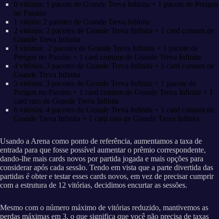
0 vitórias: 1 pacote de Grande Treva Infinita + 1 pacote de Perigos
no Paraíso
1 vitória: 2 pacotes de Grande Treva Infinita
2 vitórias: 2 pacotes de Grande Treva Infinita + 1 card comum de
Grande Treva Infinita
3 vitórias: 2 pacotes de Grande Treva Infinita + 1 pacote de
Perigos no Paraíso + 1 card comum de Grande Treva Infinita
4 vitórias: 3 pacotes de Grande Treva Infinita + 1 card comum de
Grande Treva Infinita
5 vitórias: 3 pacotes de Grande Treva Infinita + 1 pacote de
Perigos no Paraíso + 1 card comum de Grande Treva Infinita + 1
card raro de Grande Treva Infinita
6 vitórias: 4 pacotes de Grande Treva Infinita + 1 card comum de
Grande Treva Infinita + 1 card raro de Grande Treva Infinita
Usando a Arena como ponto de referência, aumentamos a taxa de
entrada para que fosse possível aumentar o prêmio correspondente,
dando-lhe mais cards novos por partida jogada e mais opções para
considerar após cada sessão. Tendo em vista que a parte divertida das
partidas é obter e testar esses cards novos, em vez de precisar cumprir
com a estrutura de 12 vitórias, decidimos encurtar as sessões.
Mesmo com o número máximo de vitórias reduzido, mantivemos as
perdas máximas em 3, o que significa que você não precisa de taxas