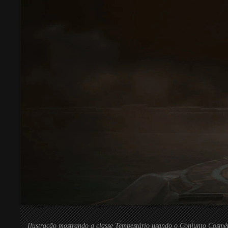
Ilustração mostrando a classe Tempestário usando o Conjunto Cosmé