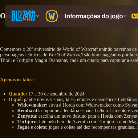
Obtenha novos brindes temáticos de World
Comemore o 20º aniversário de World of Warcraft unindo os reinos de 
personagens icônicos de
World of Warcraft
são homenageados por heró
Thrall e Torbjörn Magni Diamante, cada um criado para capturar a ess
Apenas os fatos:
Quando:
17 a 30 de setembro de 2024
O quê:
ganhe novos visuais, falas, emotes e cosméticos Lendário
Widowmaker:
sirva à Horda com Widowmaker como Sylvan
Reinhardt
: empunhe a lendária espada Gélido Lamento e ve
Zenyatta
: escolha um novo destino para a Horda com Zenyat
Torbjörn
: lute pelo bem de Azeroth com Torbjörn como Ma
Jogue e colete:
jogue e colete até dez recompensas gratuitas, 