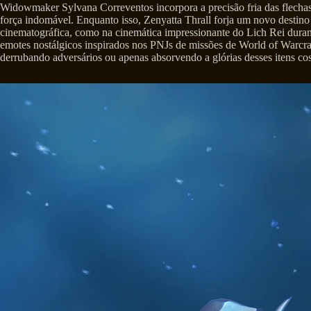
Widowmaker Sylvana Correventos incorpora a precisão fria das flecha
força indomável. Enquanto isso, Zenyatta Thrall forja um novo destin
cinematográfica, como na cinemática impressionante do Lich Rei duran
emotes nostálgicos inspirados nos PNJs de missões de World of Warcr
derrubando adversários ou apenas absorvendo a glórias desses itens co