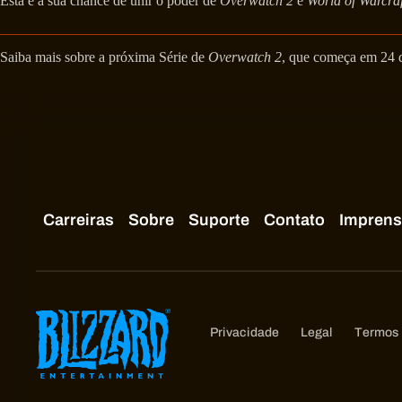
Esta é a sua chance de unir o poder de
Overwatch 2
e
World of Warcraf
Saiba mais sobre a próxima Série de
Overwatch 2
, que começa em 24 