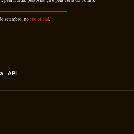
t
: pela Horda, pela Aliança e pela Terra do Futuro.
de setembro, no
site oficial
.