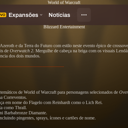
World of Warcraft
 of Warcraft em Overwatch!
Blizzard Entertainment
Azeroth e da Terra do Futuro com estilo neste evento épico de crosso
is de
Overwatch 2
. Mergulhe de cabeça na briga com os visuais Lend
ência dos dois mundos.
s temáticos de World of Warcraft para personagens selecionados de
Over
a Correventos.
nça em nome do Flagelo com Reinhardt como o Lich Rei.
ta como Thrall.
gni Barbabronze Diamante.
incluindo pingentes, sprays, ícones e cartões de nome.