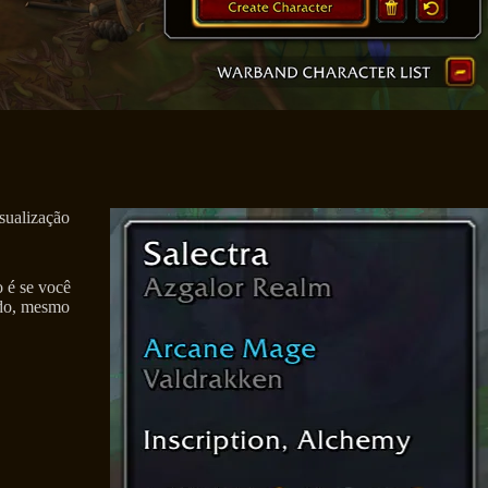
isualização
 é se você
ndo, mesmo