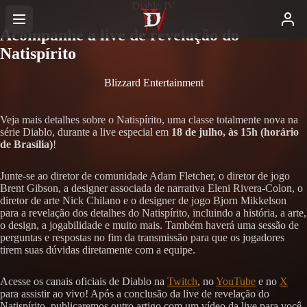
Diablo IV
Acompanhe a live de revelação do
Natispírito
Blizzard Entertainment
Veja mais detalhes sobre o Natispírito, uma classe totalmente nova na
série Diablo, durante a live especial em
18 de julho, às 15h (horário
de Brasília)
!
Junte-se ao diretor de comunidade Adam Fletcher, o diretor de jogo
Brent Gibson, a designer associada de narrativa Eleni Rivera-Colon, o
diretor de arte Nick Chilano e o designer de jogo Bjorn Mikkelson
para a revelação dos detalhes do Natispírito, incluindo a história, a arte,
o design, a jogabilidade e muito mais. Também haverá uma sessão de
perguntas e respostas no fim da transmissão para que os jogadores
tirem suas dúvidas diretamente com a equipe.
Acesse os canais oficiais de Diablo na
Twitch
, no
YouTube
e no
X
para assistir ao vivo! Após a conclusão da live de revelação do
Natispírito, publicaremos outro artigo com um vídeo da live para você