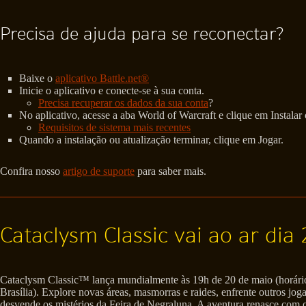
Precisa de ajuda para se reconectar?
Baixe o
aplicativo Battle.net®
Inicie o aplicativo e conecte-se à sua conta.
Precisa recuperar os dados da sua conta
?
No aplicativo, acesse a aba World of Warcraft e clique em Instalar 
Requisitos de sistema mais recentes
Quando a instalação ou atualização terminar, clique em Jogar.
Confira nosso
artigo de suporte
para saber mais.
Cataclysm Classic vai ao ar dia
Cataclysm Classic™ lança mundialmente às 19h de 20 de maio (horári
Brasília). Explore novas áreas, masmorras e raides, enfrente outros jog
desvende os mistérios da Feira de Negraluna. A aventura renasce com 