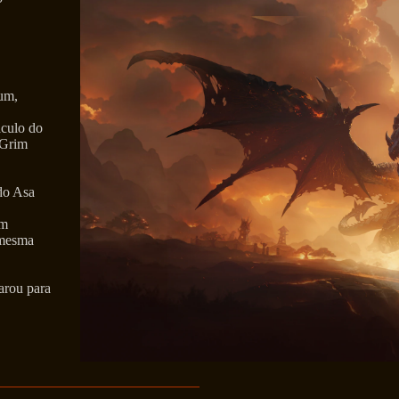
dum,
culo do
 Grim
do Asa
em
 mesma
arou para