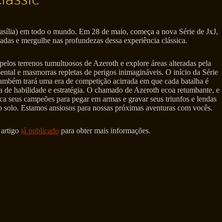
rasília) em todo o mundo. Em 28 de maio, começa a nova Série de JxJ,
tadas e mergulhe nas profundezas dessa experiência clássica.
elos terrenos tumultuosos de Azeroth e explore áreas alteradas pela
mental e masmorras repletas de perigos inimagináveis. O início da Série
também trará uma era de competição acirrada em que cada batalha é
 de habilidade e estratégia. O chamado de Azeroth ecoa retumbante, e
ca seus campeões para pegar em armas e gravar seus triunfos e lendas
o solo. Estamos ansiosos para nossas próximas aventuras com vocês.
 artigo
já publicado
para obter mais informações.