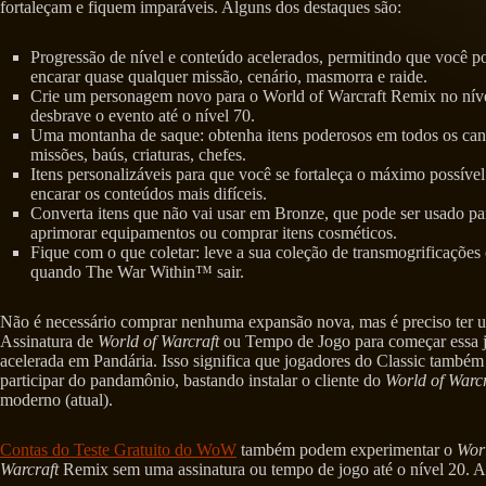
fortaleçam e fiquem imparáveis. Alguns dos destaques são:
Progressão de nível e conteúdo acelerados, permitindo que você p
encarar quase qualquer missão, cenário, masmorra e raide.
Crie um personagem novo para o World of Warcraft Remix no níve
desbrave o evento até o nível 70.
Uma montanha de saque: obtenha itens poderosos em todos os ca
missões, baús, criaturas, chefes.
Itens personalizáveis para que você se fortaleça o máximo possível
encarar os conteúdos mais difíceis.
Converta itens que não vai usar em Bronze, que pode ser usado pa
aprimorar equipamentos ou comprar itens cosméticos.
Fique com o que coletar: leve a sua coleção de transmogrificaçõe
quando The War Within™ sair.
Não é necessário comprar nenhuma expansão nova, mas é preciso ter 
Assinatura de
World of Warcraft
ou Tempo de Jogo para começar essa 
acelerada em Pandária. Isso significa que jogadores do Classic també
participar do pandamônio, bastando instalar o cliente do
World of Warcr
moderno (atual).
Contas do Teste Gratuito do WoW
também podem experimentar o
Worl
Warcraft
Remix sem uma assinatura ou tempo de jogo até o nível 20. Ad