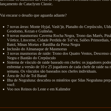
lançamento de Cataclysm Classic.
Vai encarar o desafio que aguarda adiante?
7 novas áreas: Monte Hyjal, Vash’jir, Planalto do Crepúsculo, Ul
Geodomo, Kezan e Guilnéas.
9 novas masmorras
:
Caverna Rocha Negra, Trono das Marés, Piná
Vórtice, Litocerne, Cidade Perdida de Tol’vir, Salões Primordiais,
Batol, Minas Mortas e Bastilha da Presa Negra
Inclusão do Almanaque de Masmorras
3 novas masmorras de raide: Trono dos Quatro Ventos, Descenso 
Negra e Bastião do Crepúsculo
Sistema de vínculo de raide baseado em chefes: os jogadores pod
enfrentar a versão de 10 e 25 jogadores de cada chefe de raide na
semana. Os vínculos são baseados nos chefes individuais.
Área de JxJ de Tol Barad
Ilha de Negraluna: descubra os mistérios que Silas Negraluna prep
você.
Voo nos Reinos do Leste e em Kalimdor