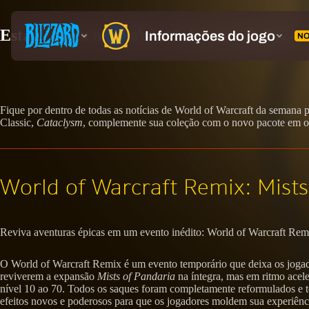
Esta semana no WoW: 17 de maio de 2024
Fique por dentro de todas as notícias de World of Warcraft da semana 
Classic,
Cataclysm
, complemente sua coleção com o novo pacote em o
World of Warcraft Remix: Mists 
Reviva aventuras épicas em um evento inédito: World of Warcraft Remix
O World of Warcraft Remix é um evento temporário que deixa os joga
reviverem a expansão
Mists of Pandaria
na íntegra, mas em ritmo acel
nível 10 ao 70. Todos os saques foram completamente reformulados e 
efeitos novos e poderosos para que os jogadores moldem sua experiênci