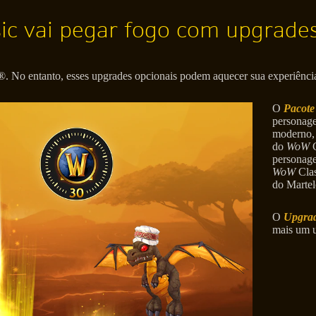
sic vai pegar fogo com upgrade
 No entanto, esses upgrades opcionais podem aquecer sua experiência
O
Pacote
personag
moderno, 
do
WoW
C
personag
WoW
Clas
do Martel
O
Upgrad
mais um u