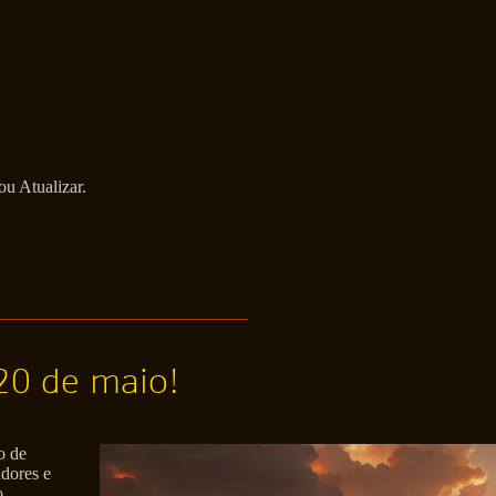
ou Atualizar.
 20 de maio!
o de
adores e
o