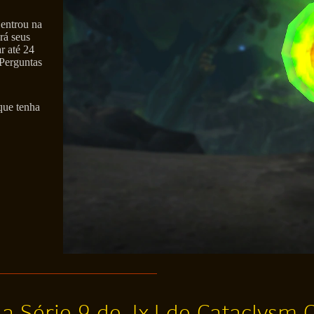
 entrou na
rá seus
r até 24
 Perguntas
que tenha
 Série 9 de JxJ de Cataclysm C