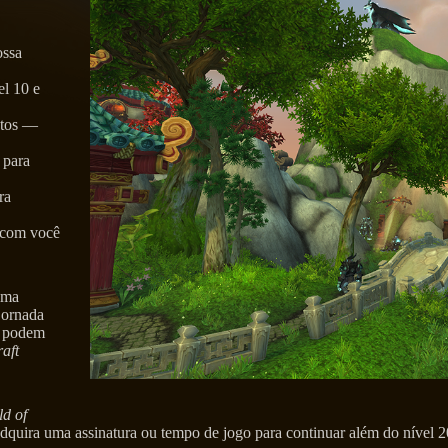
ossa
l 10 e
ntos —
 para
ra
s com você
uma
jornada
m podem
aft
d of
quira uma assinatura ou tempo de jogo para continuar além do nível 2