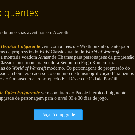
s quentes
 durante suas aventuras em Azeroth.
 Heroico Fulgurante
vem com a mascote Wrathionzinho, tanto para
ens da progressão do
WoW
Classic quanto do
World of Warcraft
a montaria voadora Avatar de Chamas para personagens da progressão
lassic e uma montaria voadora Senhor do Fogo Rúnico para
ens do
World of Warcraft
moderno. Os personagens de progressão do
sic também terão acesso ao conjunto de transmogrificação Paramentos
o do Crepúsculo e ao brinquedo Kit Básico de Cidade Portátil.
e Épico Fulgurante
vem com tudo do Pacote Heroico Fulgurante,
pgrade de personagem para o nível 80 e 30 dias de jogo.
Faça já o upgrade