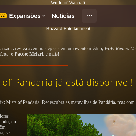
World of Warcraft
Blizzard Entertainment
passada: reviva aventuras épicas em um evento inédito,
WoW Remix: Mis
ferta, o
Pacote Mrlgrl
, e mais!
of Pandaria já está disponível!
: Mists of Pandaria. Redescubra as maravilhas de Pandária, mas com no
dores
erado, do
têm
a, se