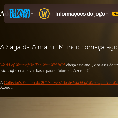
Adquira a Collector's Edition do 20º Ani
A Saga da Alma do Mundo começa ago
1
World of Warcraft®: The War Within™
chega este ano
, e as asas de 
2
Warcraft
e cria novas bases para o futuro de Azeroth!
A
Collector's Edition do 20º Aniversário de
World of Warcraft: The Wa
Azeroth.