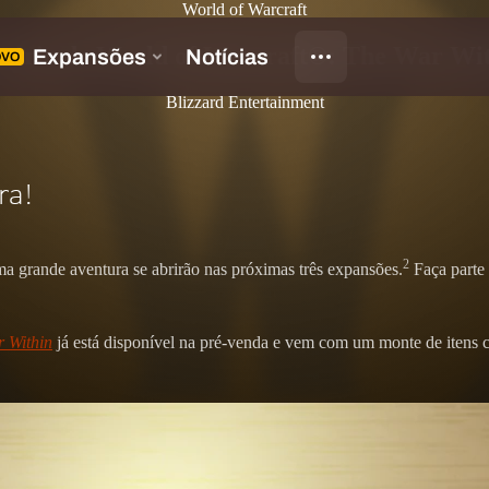
World of Warcraft
versário de World of Warcraft®: The War W
Blizzard Entertainment
ra!
2
uma grande aventura se abrirão nas próximas três expansões.
Faça parte 
r Within
já está disponível na pré-venda e vem com um monte de itens c