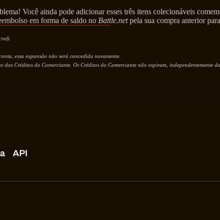
lema! Você ainda pode adicionar esses três itens colecionáveis comem
reembolso em forma de saldo no
Battle.net
pela sua compra anterior par
raft.
a conta, essa expansão não será concedida novamente.
to dos Créditos do Comerciante. Os Créditos do Comerciante não expiram, independentemente da