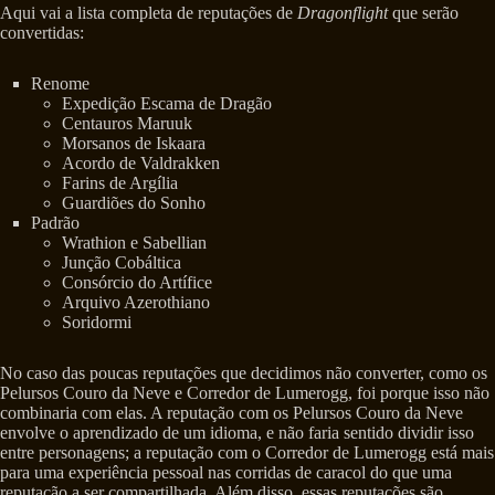
Aqui vai a lista completa de reputações de
Dragonflight
que serão
convertidas:
Renome
Expedição Escama de Dragão
Centauros Maruuk
Morsanos de Iskaara
Acordo de Valdrakken
Farins de Argília
Guardiões do Sonho
Padrão
Wrathion e Sabellian
Junção Cobáltica
Consórcio do Artífice
Arquivo Azerothiano
Soridormi
No caso das poucas reputações que decidimos não converter, como os
Pelursos Couro da Neve e Corredor de Lumerogg, foi porque isso não
combinaria com elas. A reputação com os Pelursos Couro da Neve
envolve o aprendizado de um idioma, e não faria sentido dividir isso
entre personagens; a reputação com o Corredor de Lumerogg está mais
para uma experiência pessoal nas corridas de caracol do que uma
reputação a ser compartilhada. Além disso, essas reputações são