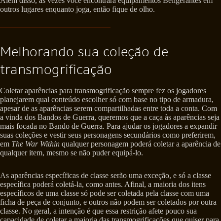
Além disso, às vezes você encontrará equipamentos Beligerantes em
outros lugares enquanto joga, então fique de olho.
Melhorando sua coleção de
transmogrificação
Coletar aparências para transmogrificação sempre fez os jogadores
planejarem qual conteúdo escolher só com base no tipo de armadura,
apesar de as aparências serem compartilhadas entre toda a conta. Com
a vinda dos Bandos de Guerra, queremos que a caça às aparências seja
mais focada no Bando de Guerra. Para ajudar os jogadores a expandir
suas coleções e vestir seus personagens secundários como preferirem,
em
The War Within
qualquer personagem poderá coletar a aparência de
qualquer item, mesmo se não puder equipá-lo.
As aparências específicas de classe serão uma exceção, e só a classe
específica poderá coletá-la, como antes. Afinal, a maioria dos itens
específicos de uma classe só pode ser coletada pela classe com uma
ficha de peça de conjunto, e outros não podem ser coletados por outra
classe. No geral, a intenção é que essa restrição afete pouco sua
capacidade de coletar a maioria das transmogrificações que quiser para