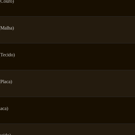
(Couro)
(Malha)
Tecido)
Placa)
laca)