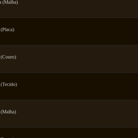
a (Malha)
 (Placa)
 (Couro)
 (Tecido)
 (Malha)