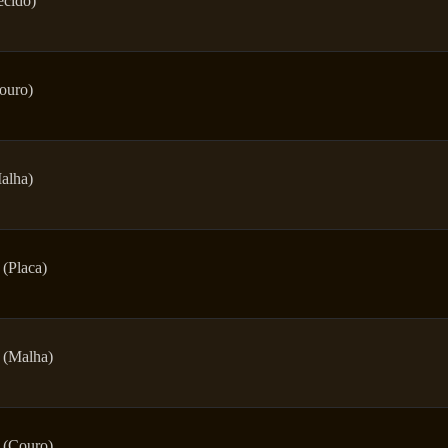
ecido)
ouro)
alha)
 (Placa)
 (Malha)
 (Couro)