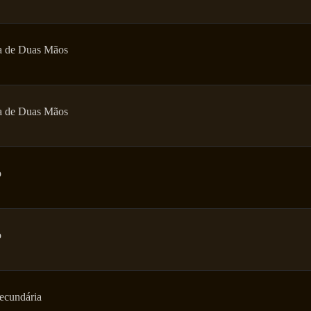
a de Duas Mãos
a de Duas Mãos
o
o
ecundária