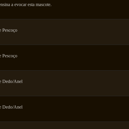
ensina a evocar esta mascote.
e Pescoço
e Pescoço
e Dedo/Anel
e Dedo/Anel