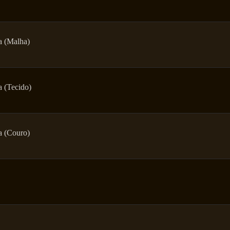
a (Malha)
 (Tecido)
a (Couro)