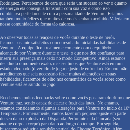
Rodriguez. Percebemos de cara que seria um sucesso ao ver o quanto
de energia ela conseguia transmitir com sua voz e como isso
combinava perfeitamente com a personalidade de Venture. Estamos
também muito felizes que muitos de vocês tenham acolhido Valeria em
nossa comunidade de forma tão calorosa.
Ao observar todas as reações de vocês durante o teste de herói,
ficamos bastante satisfeitos com o resultado inicial das habilidades de
Venture. A equipe ficou realmente contente com o equilíbrio
alcançado por Venture durante o teste, o que nos deu confiança para
inserir sua presença mais cedo no modo Competitivo. Ainda estamos
decidindo o momento exato, mas sentimos que Venture está em um
estado adequado (divertido de jogar e justo de enfrentar). Embora não
acreditemos que seja necessário fazer muitas alterações em suas
habilidades, ficaremos de olho nos comentários de vocês sobre como
Venture está se saindo no jogo.
Recebemos muitos feedbacks sobre como vocês gostaram do ritmo que
Venture traz, sendo capaz de atacar e fugir das lutas. No entanto,
estamos considerando algumas alterações para Venture no início da 10ª
Temporada. Primeiramente, vamos fazer um pequeno ajuste em parte
do seu dano explosivo da Disparada Perfurante e da Pancada (seu
ataque corpo a corpo) para dano ao longo do tempo. Em seguida,
buscaremos reduzir a repulsão vertical do Choque Tectônico. Além