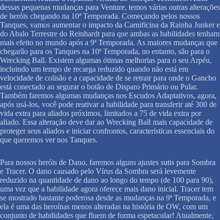
dessas pequenas mudanças para Venture, temos várias outras alterações
de heróis chegando na 10ª Temporada. Começando pelos nossos
Tanques, vamos aumentar o impacto da Carnificina da Rainha Junker e
do Abalo Terrestre do Reinhardt para que ambas as habilidades tenham
mais efeito no mundo após a 9ª Temporada. As maiores mudanças que
chegarão para os Tanques na 10ª Temporada, no entanto, são para o
Wrecking Ball. Existem algumas ótimas melhorias para o seu Arpéu,
incluindo um tempo de recarga reduzido quando não está em
velocidade de colisão e a capacidade de se retrair para onde o Gancho
está conectado ao segurar o botão de Disparo Primário ou Pular.
Também faremos algumas mudanças nos Escudos Adaptativos, agora,
após usá-los, você pode reativar a habilidade para transferir até 300 de
vida extra para aliados próximos, limitados a 75 de vida extra por
aliado. Essa alteração deve dar ao Wrecking Ball mais capacidade de
proteger seus aliados e iniciar confrontos, características essenciais do
que queremos ver nos Tanques.
Para nossos heróis de Dano, faremos alguns ajustes sutis para Sombra
e Tracer. O dano causado pelo Vírus da Sombra será levemente
reduzido na quantidade de dano ao longo do tempo (de 100 para 90),
uma vez que a habilidade agora oferece mais dano inicial. Tracer tem
se mostrado bastante poderosa desde as mudanças na 9ª Temporada, e
ela é uma das heroínas menos alteradas na história de OW, com um
conjunto de habilidades que fluem de forma espetacular! Atualmente,