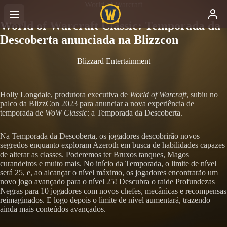
World of Warcraft
World of Warcraft Classic: Temporada da
Descoberta anunciada na Blizzcon
Blizzard Entertainment
Holly Longdale, produtora executiva de
World of Warcraft
, subiu no
palco da BlizzCon 2023 para anunciar a nova experiência de
temporada de
WoW Classic
: a Temporada da Descoberta.
Na Temporada da Descoberta, os jogadores descobrirão novos
segredos enquanto exploram Azeroth em busca de habilidades capazes
de alterar as classes. Poderemos ter Bruxos tanques, Magos
curandeiros e muito mais. No início da Temporada, o limite de nível
será 25, e, ao alcançar o nível máximo, os jogadores encontrarão um
novo jogo avançado para o nível 25! Descubra o raide Profundezas
Negras para 10 jogadores com novos chefes, mecânicas e recompensas
reimaginados. E logo depois o limite de nível aumentará, trazendo
ainda mais conteúdos avançados.