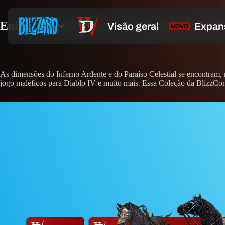
Enfrente o Inferno com a Coleção da Blizz
As dimensões do Inferno Ardente e do Paraíso Celestial se encontram
jogo maléficos para Diablo IV e muito mais. Essa Coleção da BlizzCon