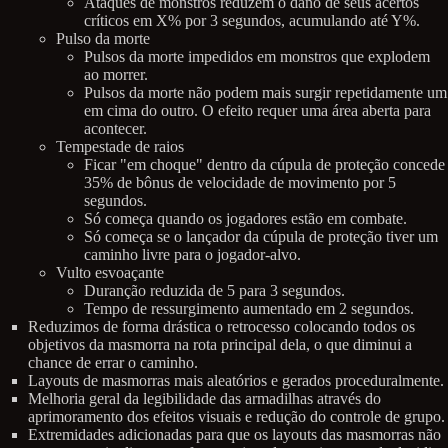
Ataques de monstros reduzem o dano de seus acertos
críticos em X% por 3 segundos, acumulando até Y%.
Pulso da morte
Pulsos da morte impedidos em monstros que explodem
ao morrer.
Pulsos da morte não podem mais surgir repetidamente um
em cima do outro. O efeito requer uma área aberta para
acontecer.
Tempestade de raios
Ficar "em choque" dentro da cúpula de proteção concede
35% de bônus de velocidade de movimento por 5
segundos.
Só começa quando os jogadores estão em combate.
Só começa se o lançador da cúpula de proteção tiver um
caminho livre para o jogador-alvo.
Vulto esvoaçante
Duranção reduzida de 5 para 3 segundos.
Tempo de ressurgimento aumentado em 2 segundos.
Reduzimos de forma drástica o retrocesso colocando todos os
objetivos da masmorra na rota principal dela, o que diminui a
chance de errar o caminho.
Layouts de masmorras mais aleatórios e gerados proceduralmente.
Melhoria geral da legibilidade das armadilhas através do
aprimoramento dos efeitos visuais e redução do controle de grupo.
Extremidades adicionadas para que os layouts das masmorras não