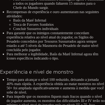
a todos os jogadores quando faltarem 15 minutos para o
Chefe do Mundo surgir.
Recompensas de experiência e ouro aumentaram nas seguintes
atividades:
Baús da Maré Infernal
Troca de Favores Sombrios
Concluir Sussurros individuais
Para garantir que os inimigos constantemente concedam
experiência relativa ao nível atual do jogador, os Sigilos do
Pesadelo concedidos por Tesouros Sussurrados agora sempre
estarão a até 5 níveis da Masmorra do Pesadelo de maior nível
concluída pelo jogador.
Para melhorar a legibilidade, Baús da Maré Infernal agora têm
ícones específicos indicando o tipo.
Experiência e nível de monstro
Tempo para alcançar o nível 100 reduzido, deixando a jornada
40% mais rápida. A experiência obtida ao matar monstros no nível
50+ foi ampliada significativamente e aumenta à medida que você
sobe de nível.
Para impedir que os monstros fiquem mais fracos quando o nível
do jogador aumenta, os monstros das dificuldades III e IV terão no
mínimo o nível atual do jogador após os níveis 55 e 75. Isso