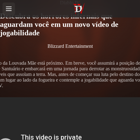
Diablo IV
Descubra os horrores infernais que
aguardam você em um novo vídeo de
jogabilidade
Blizzard Entertainment
o da Louvada Mãe está próximo. Em breve, você assumirá a posição d
e Santuário e embarcará em uma jornada para derrotar as monstruosidad
eis que assolam a terra. Mas, antes de começar sua luta pelo destino d
um lugar ao lado da fogueira e contemple a jogabilidade que aguarda v
V.