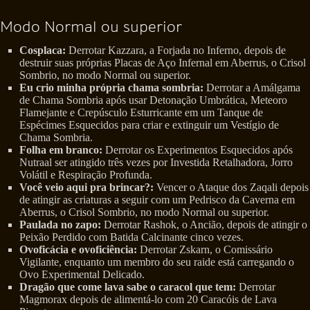
Modo Normal ou superior
Cosplaca:
Derrotar Kazzara, a Forjada no Inferno, depois de
destruir suas próprias Placas de Aço Infernal em Aberrus, o Crisol
Sombrio, no modo Normal ou superior.
Eu crio minha própria chama sombria:
Derrotar a Amálgama
de Chama Sombria após usar Detonação Umbrática, Meteoro
Flamejante e Crepúsculo Esturricante em um Tanque de
Espécimes Esquecidos para criar e extinguir um Vestígio de
Chama Sombria.
Folha em branco:
Derrotar os Experimentos Esquecidos após
Nutraal ser atingido três vezes por Investida Retalhadora, Jorro
Volátil e Respiração Profunda.
Você veio aqui pra brincar?:
Vencer o Ataque dos Zaqali depois
de atingir as criaturas a seguir com um Pedrisco da Caverna em
Aberrus, o Crisol Sombrio, no modo Normal ou superior.
Paulada no zapo:
Derrotar Rashok, o Ancião, depois de atingir o
Peixão Perdido com Batida Calcinante cinco vezes.
Ovoficácia e ovoficiência:
Derrotar Zskarn, o Comissário
Vigilante, enquanto um membro do seu raide está carregando o
Ovo Experimental Delicado.
Dragão que come lava sabe o caracol que tem:
Derrotar
Magmorax depois de alimentá-lo com 20 Caracóis de Lava