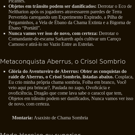
Picantes.
Objetos em trânsito podem ser danificados:
Derrotar o Eco de
Neltharion após os jogadores atravessarem paredes de Terra
Pervertida carregando um Experimento Expirado, a Pilha de
Pergaminhos, a Vela de Ébano da Chama Extinta e a Bigorna de
Ébano “Portátil”.
Nunca vamos ver isso de novo, com certeza:
Derrotar o
Comandante-de-escama Sarkareth após cultivar um Caroço
Carnoso e atirá-lo no Vazio Entre as Estrelas.
Metaconquista Aberrus, o Crisol Sombrio
Glória do Aventureiro de Aberrus: Obter as conquistas do
raide de Aberrus, o Crisol Sombrio, listadas abaixo.
Cosplaca,
Eu crio minha própria chama sombria, Folha em branco, Você
veio aqui pra brincar?, Paulada no zapo, Ovoficácia e
ovoficiência, Dragão que come lava sabe o caracol que tem,
Objetos em trânsito podem ser danificados, Nunca vamos ver isso
de novo, com certeza.
Montaria:
Asaxisto de Chama Sombria