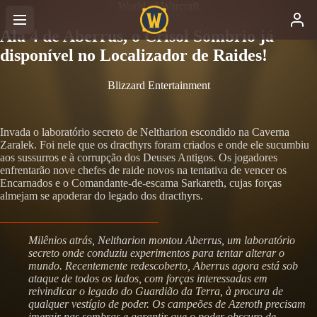
World of Warcraft
Ala 4 de Aberrus, o Crisol Sombrio já
disponível no Localizador de Raides!
Blizzard Entertainment
Invada o laboratório secreto de Neltharion escondido na Caverna
Zaralek. Foi nele que os dracthyrs foram criados e onde ele sucumbiu
aos sussurros e à corrupção dos Deuses Antigos. Os jogadores
enfrentarão nove chefes de raide novos na tentativa de vencer os
Encarnados e o Comandante-de-escama Sarkareth, cujas forças
almejam se apoderar do legado dos dracthyrs.
Milênios atrás, Neltharion montou Aberrus, um laboratório
secreto onde conduziu experimentos para tentar alterar o
mundo. Recentemente redescoberto, Aberrus agora está sob
ataque de todos os lados, com forças interessadas em
reivindicar o legado do Guardião da Terra, à procura de
qualquer vestígio de poder. Os campeões de Azeroth precisam
imergir nas sombras e garantir que o poder obscuro de