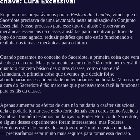
chave: Cura Excessiva!
Enquanto nos preparávamos para o
Festival das Lendas
, vimos que o
Sacerdote precisava de uma
levantada
nesta atualização do Conjunto
Essencial. Nosso processo para esse tipo de ajuste é observar as
mecânicas essenciais da classe, ajustá-las para incentivar padrões de
jogo do nosso agrado, reduzir padrões que não estão funcionando e
realinhar os temas e mecânicas para o futuro.
Quando pensamos no conceito do Sacerdote, a primeira coisa que vem
à cabeça é a cura. Mas, geralmente, a cura não é tão forte nem versátil
quanto o conceito básico das outras classes, como dano e até
Armadura. A primeira coisa que tivemos que decidir foi se
abandonaríamos essa identidade ou tentaríamos melhorá-la. Vimos que
a cura do Sacerdote é tão marcante que precisávamos fazê-la funcionar
para os fãs da classe.
Apenas aumentar os efeitos de cura não mudaria o caráter situacional
dela e poderia tornar esse efeito forte demais com cards como Aceite a
Sombra. Também testamos mudanças no Poder Heroico do Sacerdote,
e alguns desses experimentos foram interessantes, mas Poderes
Heroicos estão tão enraizados no jogo que é muito custoso mudá-los
— precisaríamos estar muito mais seguros para tomar essa decisão.