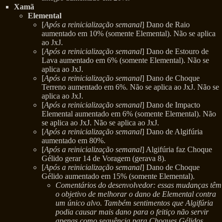
Xamã
Elemental
[
Após a reinicialização semanal
] Dano de Raio
aumentado em 10% (somente Elemental). Não se aplica
ao JxJ.
[
Após a reinicialização semanal
] Dano de Estouro de
Lava aumentado em 6% (somente Elemental). Não se
aplica ao JxJ.
[
Após a reinicialização semanal
] Dano de Choque
Terreno aumentado em 6%. Não se aplica ao JxJ. Não se
aplica ao JxJ.
[
Após a reinicialização semanal
] Dano de Impacto
Elemental aumentado em 6% (somente Elemental). Não
se aplica ao JxJ. Não se aplica ao JxJ.
[
Após a reinicialização semanal
] Dano de Algifúria
aumentado em 80%.
[
Após a reinicialização semanal
] Algifúria faz Choque
Gélido gerar 14 de Voragem (gerava 8).
[
Após a reinicialização semanal
] Dano de Choque
Gélido aumentado em 15% (somente Elemental).
Comentários do desenvolvedor: essas mudanças têm
o objetivo de melhorar o dano de Elemental contra
um único alvo. Também sentimentos que Algifúria
podia causar mais dano para o feitiço não servir
apenas como sequência para Choques Gélidos.