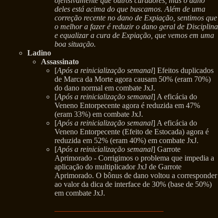
ofensivamente que outros curadores, mas o dano
deles está acima do que buscamos. Além de uma
correção recente no dano de Expiação, sentimos que
o melhor a fazer é reduzir o dano geral de Disciplina
e equalizar a cura de Expiação, que vemos em uma
boa situação.
Ladino
Assassinato
[
Após a reinicialização semanal
] Efeitos duplicados
de Marca da Morte agora causam 50% (eram 70%)
do dano normal em combate JxJ.
[
Após a reinicialização semanal
] A eficácia do
Veneno Entorpecente agora é reduzida em 47%
(eram 33%) em combate JxJ.
[
Após a reinicialização semanal
] A eficácia do
Veneno Entorpecente (Efeito de Estocada) agora é
reduzida em 52% (eram 40%) em combate JxJ.
[
Após a reinicialização semanal
] Garrote
Aprimorado - Corrigimos o problema que impedia a
aplicação do multiplicador JxJ de Garrote
Aprimorado. O bônus de dano voltou a corresponder
ao valor da dica de interface de 30% (base de 50%)
em combate JxJ.