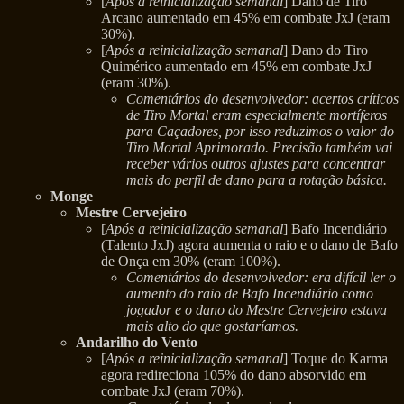
[
Após a reinicialização semanal
] Dano de Tiro
Arcano aumentado em 45% em combate JxJ (eram
30%).
[
Após a reinicialização semanal
] Dano do Tiro
Quimérico aumentado em 45% em combate JxJ
(eram 30%).
Comentários do desenvolvedor: acertos críticos
de Tiro Mortal eram especialmente mortíferos
para Caçadores, por isso reduzimos o valor do
Tiro Mortal Aprimorado. Precisão também vai
receber vários outros ajustes para concentrar
mais do perfil de dano para a rotação básica.
Monge
Mestre Cervejeiro
[
Após a reinicialização semanal
] Bafo Incendiário
(Talento JxJ) agora aumenta o raio e o dano de Bafo
de Onça em 30% (eram 100%).
Comentários do desenvolvedor: era difícil ler o
aumento do raio de Bafo Incendiário como
jogador e o dano do Mestre Cervejeiro estava
mais alto do que gostaríamos.
Andarilho do Vento
[
Após a reinicialização semanal
] Toque do Karma
agora redireciona 105% do dano absorvido em
combate JxJ (eram 70%).