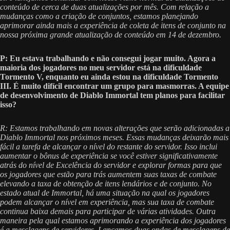
conteúdo de cerca de duas atualizações por mês. Com relação a
mudanças como a criação de conjuntos, estamos planejando
aprimorar ainda mais a experiência de coleta de itens de conjunto na
nossa próxima grande atualização de conteúdo em 14 de dezembro.
P: Eu estava trabalhando e não consegui jogar muito. Agora a
maioria dos jogadores no meu servidor está na dificuldade
Tormento V, enquanto eu ainda estou na dificuldade Tormento
III. É muito difícil encontrar um grupo para masmorras. A equipe
de desenvolvimento de Diablo Immortal tem planos para facilitar
isso?
R: Estamos trabalhando em novas alterações que serão adicionadas a
Diablo Immortal nos próximos meses. Essas mudanças deixarão mais
fácil a tarefa de alcançar o nível do restante do servidor. Isso inclui
aumentar o bônus de experiência se você estiver significativamente
atrás do nível de Excelência do servidor e explorar formas para que
os jogadores que estão para trás aumentem suas taxas de combate
elevando a taxa de obtenção de itens lendários e de conjunto. No
estado atual de Immortal, há uma situação na qual os jogadores
podem alcançar o nível em experiência, mas sua taxa de combate
continua baixa demais para participar de várias atividades. Outra
maneira pela qual estamos aprimorando a experiência dos jogadores
é a mesclagens de servidores. Lançamos duas ondas de mesclagens de