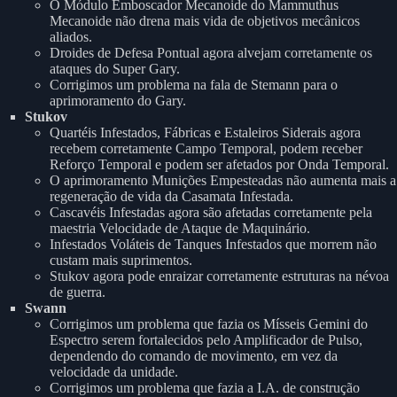
O Módulo Emboscador Mecanoide do Mammuthus
Mecanoide não drena mais vida de objetivos mecânicos
aliados.
Droides de Defesa Pontual agora alvejam corretamente os
ataques do Super Gary.
Corrigimos um problema na fala de Stemann para o
aprimoramento do Gary.
Stukov
Quartéis Infestados, Fábricas e Estaleiros Siderais agora
recebem corretamente Campo Temporal, podem receber
Reforço Temporal e podem ser afetados por Onda Temporal.
O aprimoramento Munições Empesteadas não aumenta mais a
regeneração de vida da Casamata Infestada.
Cascavéis Infestadas agora são afetadas corretamente pela
maestria Velocidade de Ataque de Maquinário.
Infestados Voláteis de Tanques Infestados que morrem não
custam mais suprimentos.
Stukov agora pode enraizar corretamente estruturas na névoa
de guerra.
Swann
Corrigimos um problema que fazia os Mísseis Gemini do
Espectro serem fortalecidos pelo Amplificador de Pulso,
dependendo do comando de movimento, em vez da
velocidade da unidade.
Corrigimos um problema que fazia a I.A. de construção