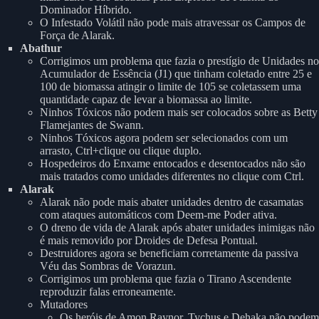
Dominador Híbrido.
O Infestado Volátil não pode mais atravessar os Campos de
Força de Alarak.
Abathur
Corrigimos um problema que fazia o prestígio de Unidades no
Acumulador de Essência (J1) que tinham coletado entre 25 e
100 de biomassa atingir o limite de 105 se coletassem uma
quantidade capaz de levar a biomassa ao limite.
Ninhos Tóxicos não podem mais ser colocados sobre as Betty
Flamejantes de Swann.
Ninhos Tóxicos agora podem ser selecionados com um
arrasto, Ctrl+clique ou clique duplo.
Hospedeiros do Enxame entocados e desentocados não são
mais tratados como unidades diferentes no clique com Ctrl.
Alarak
Alarak não pode mais abater unidades dentro de casamatas
com ataques automáticos com Deem-me Poder ativa.
O dreno de vida de Alarak após abater unidades inimigas não
é mais removido por Droides de Defesa Pontual.
Destruidores agora se beneficiam corretamente da passiva
Véu das Sombras de Vorazun.
Corrigimos um problema que fazia o Tirano Ascendente
reproduzir falas erroneamente.
Mutadores
Os heróis de Amon Raynor, Tychus e Dehaka não podem