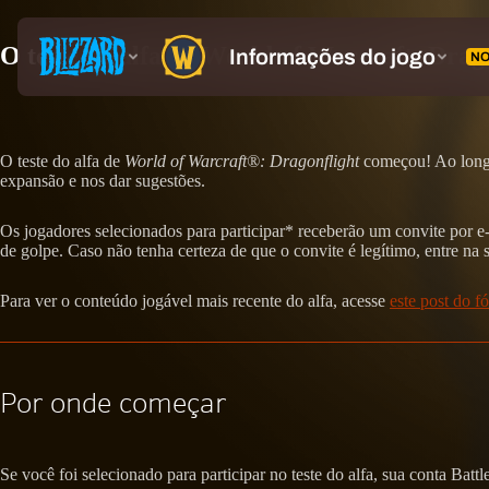
O teste do alfa de World of Warcraft: Drag
O teste do alfa de
World of Warcraft®: Dragonflight
começou! Ao longo 
expansão e nos dar sugestões.
Os jogadores selecionados para participar* receberão um convite por e-
de golpe. Caso não tenha certeza de que o convite é legítimo, entre na 
Para ver o conteúdo jogável mais recente do alfa, acesse
este post do f
Por onde começar
Se você foi selecionado para participar no teste do alfa, sua conta Battl