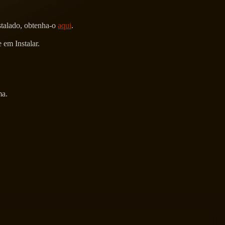
nstalado, obtenha-o
aqui
.
 em Instalar.
ma.