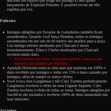
adiciona um espírito que aflige um inimigo a cada quinto
lançamento de Explosão Fúnebre. É possível enviar até três
espíritos por vez.
Feiticeiro
Inimigos atingidos por Enxame de Gafanhotos também ficam
assombrados. Quando você lança Piranhas, todos os inimigos
assombrados em um raio de 60 metros são atraídos para a poça.
Um inimigo inferior atordoado por Charcaré é morto
instantaneamente. Elites e Chefes atordoados por Charcaré
recebem muito dano.
Adicionamos um efeito visual para indicar a área em que
monstros são atraídos por Piranhas.
Aparição Horrenda torna-se uma aura que aumenta em 100% o
dano recebido por inimigos e reduz em 15% o dano causado por
inimigos, além de manter os outros efeitos.
Você evoca dois Gargântuas e três Cães Zumbis periodicamente.
Gargântuas recebem o efeito da runa Gigante Inquieto. Cães
Zumbis recebem o efeito de todas as runas. Inimigos atingidos por
Sacrifício são imolados e recebem 100% de dano aumentado das
suas mascotes.
Arcanista