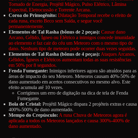
Tornado de Energia, Projétil Mágico, Pulso Elétrico, Lâmina
Espectral, Eletrocussão e Torrente Arcana.
Coroa do Primogênito:
Dilatação Temporal recebe o efeito de
cada runa, exceto Beco sem Saída, e segue você
permanentemente.
Elementos de Tal Rasha (bônus de 2 peças):
Causar dano
Arcano, Gélido, Ígneo ou Elétrico a inimigos concede imunidade
ao elemento e faz cair do céu um Meteoro com o mesmo tipo de
dano. Nenhum tipo de meteoro pode ocorrer duas vezes seguidas.
Elementos de Tal Rasha (bônus de 4 peças):
Ataques Arcanos,
Gélidos, Ígneos e Elétricos aumentam todas as suas resistências
em 50% por 8 segundos.
Fenda Fumegante:
Inimigos inferiores agora são atraídos para as
áreas de impacto do seu Meteoro. Meteoros causam 40%-50% de
dano aumentado em acertos consecutivos no mesmo alvo. Este
efeito acumula até 10 vezes.
Corrigimos um erro de digitação na dica de tela de Fenda
Fumegante.
Bola de Cristal:
Projétil Mágico dispara 2 projéteis extras e causa
400%-500% de dano aumentado.
Mempo do Crepúsculo:
A runa Chuva de Meteoros agora é
aplicada a todos os Meteoros lançados e causa 300%-400% de
dano aumentado.