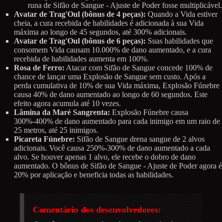
runa de Sifão de Sangue - Ajuste de Poder fosse multiplicável.
Avatar de Trag'Oul (bônus de 4 peças):
Quando a Vida estiver
cheia, a cura recebida de habilidades é adicionada à sua Vida
máxima ao longo de 45 segundos, até 300% adicionais.
Avatar de Trag'Oul (bônus de 6 peças):
Suas habilidades que
consomem Vida causam 10.000% de dano aumentado, e a cura
recebida de habilidades aumenta em 100%.
Rosa de Ferro:
Atacar com Sifão de Sangue concede 100% de
chance de lançar uma Explosão de Sangue sem custo. Após a
perda cumulativa de 10% de sua Vida máxima, Explosão Fúnebre
causa 40% de dano aumentado ao longo de 60 segundos. Este
efeito agora acumula até 10 vezes.
Lâmina da Maré Sangrenta:
Explosão Fúnebre causa
300%-400% de dano aumentado para cada inimigo em um raio de
25 metros, até 25 inimigos.
Picareta Fúnebre:
Sifão de Sangue drena sangue de 2 alvos
adicionais. Você causa 250%-300% de dano aumentado a cada
alvo. Se houver apenas 1 alvo, ele recebe o dobro de dano
aumentado. O bônus de Sifão de Sangue - Ajuste de Poder agora é
20% por aplicação e beneficia todas as habilidades.
Comentário dos desenvolvedores: