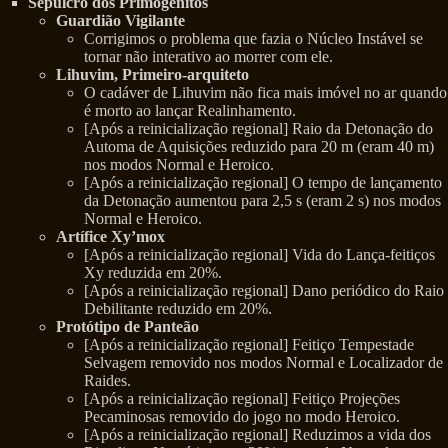
Sepulcro dos Primogênitos
Guardião Vigilante
Corrigimos o problema que fazia o Núcleo Instável se
tornar não interativo ao morrer com ele.
Lihuvim, Primeiro-arquiteto
O cadáver de Lihuvim não fica mais imóvel no ar quando
é morto ao lançar Realinhamento.
[Após a reinicialização regional] Raio da Detonação do
Automa de Aquisições reduzido para 20 m (eram 40 m)
nos modos Normal e Heroico.
[Após a reinicialização regional] O tempo de lançamento
da Detonação aumentou para 2,5 s (eram 2 s) nos modos
Normal e Heroico.
Artífice Xy’mox
[Após a reinicialização regional] Vida do Lança-feitiços
Xy reduzida em 20%.
[Após a reinicialização regional] Dano periódico do Raio
Debilitante reduzido em 20%.
Protótipo de Panteão
[Após a reinicialização regional] Feitiço Tempestade
Selvagem removido nos modos Normal e Localizador de
Raides.
[Após a reinicialização regional] Feitiço Projeções
Pecaminosas removido do jogo no modo Heroico.
[Após a reinicialização regional] Reduzimos a vida dos