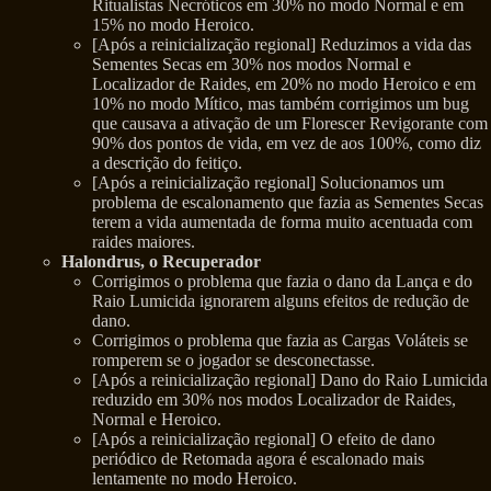
Ritualistas Necróticos em 30% no modo Normal e em
15% no modo Heroico.
[Após a reinicialização regional] Reduzimos a vida das
Sementes Secas em 30% nos modos Normal e
Localizador de Raides, em 20% no modo Heroico e em
10% no modo Mítico, mas também corrigimos um bug
que causava a ativação de um Florescer Revigorante com
90% dos pontos de vida, em vez de aos 100%, como diz
a descrição do feitiço.
[Após a reinicialização regional] Solucionamos um
problema de escalonamento que fazia as Sementes Secas
terem a vida aumentada de forma muito acentuada com
raides maiores.
Halondrus, o Recuperador
Corrigimos o problema que fazia o dano da Lança e do
Raio Lumicida ignorarem alguns efeitos de redução de
dano.
Corrigimos o problema que fazia as Cargas Voláteis se
romperem se o jogador se desconectasse.
[Após a reinicialização regional] Dano do Raio Lumicida
reduzido em 30% nos modos Localizador de Raides,
Normal e Heroico.
[Após a reinicialização regional] O efeito de dano
periódico de Retomada agora é escalonado mais
lentamente no modo Heroico.