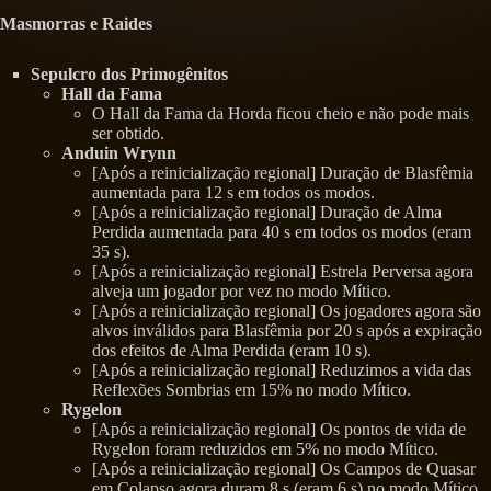
Masmorras e Raides
Sepulcro dos Primogênitos
Hall da Fama
O Hall da Fama da Horda ficou cheio e não pode mais
ser obtido.
Anduin Wrynn
[Após a reinicialização regional] Duração de Blasfêmia
aumentada para 12 s em todos os modos.
[Após a reinicialização regional] Duração de Alma
Perdida aumentada para 40 s em todos os modos (eram
35 s).
[Após a reinicialização regional] Estrela Perversa agora
alveja um jogador por vez no modo Mítico.
[Após a reinicialização regional] Os jogadores agora são
alvos inválidos para Blasfêmia por 20 s após a expiração
dos efeitos de Alma Perdida (eram 10 s).
[Após a reinicialização regional] Reduzimos a vida das
Reflexões Sombrias em 15% no modo Mítico.
Rygelon
[Após a reinicialização regional] Os pontos de vida de
Rygelon foram reduzidos em 5% no modo Mítico.
[Após a reinicialização regional] Os Campos de Quasar
em Colapso agora duram 8 s (eram 6 s) no modo Mítico.