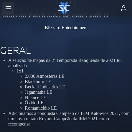
StarCraft II
Notas do Patch 5.0.7 de StarCraft II
Blizzard Entertainment
GERAL
A seleção de mapas da 2ª Temporada Ranqueada de 2021 foi
atualizada.
1x1
2.000 Atmosferas LE
Blackburn LE
Beckett Industries LE
Jagannatha LE
Nuance LE
Óxido LE
Romanticídio LE
Adicionamos a conquista Campeão da IEM Katowice 2021, com
um novo retrato Reynor Campeão da IEM 2021 como
recompensa.