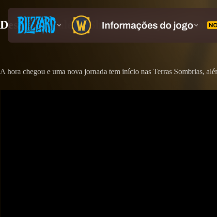
Desbrave o além: Shadowlands já está no ar
A hora chegou e uma nova jornada tem início nas Terras Sombrias, al