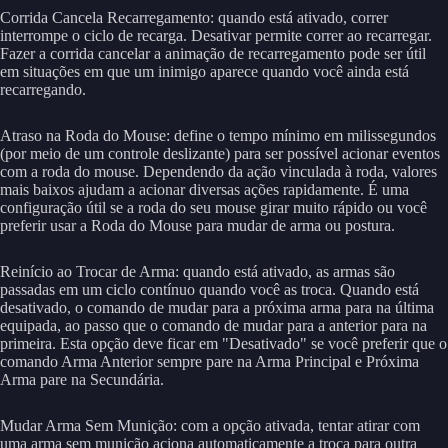
Corrida Cancela Recarregamento: quando está ativado, correr
interrompe o ciclo de recarga. Desativar permite correr ao recarregar.
Fazer a corrida cancelar a animação de recarregamento pode ser útil
em situações em que um inimigo aparece quando você ainda está
recarregando.
Atraso na Roda do Mouse: define o tempo mínimo em milissegundos
(por meio de um controle deslizante) para ser possível acionar eventos
com a roda do mouse. Dependendo da ação vinculada à roda, valores
mais baixos ajudam a acionar diversas ações rapidamente. É uma
configuração útil se a roda do seu mouse girar muito rápido ou você
preferir usar a Roda do Mouse para mudar de arma ou postura.
Reinício ao Trocar de Arma: quando está ativado, as armas são
passadas em um ciclo contínuo quando você as troca. Quando está
desativado, o comando de mudar para a próxima arma para na última
equipada, ao passo que o comando de mudar para a anterior para na
primeira. Esta opção deve ficar em "Desativado" se você preferir que o
comando Arma Anterior sempre pare na Arma Principal e Próxima
Arma pare na Secundária.
Mudar Arma Sem Munição: com a opção ativada, tentar atirar com
uma arma sem munição aciona automaticamente a troca para outra