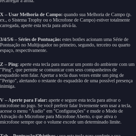
recarregar a arma.
X – Usar Melhoria de Campo:
quando sua Melhoria de Campo (p.
ex., o Sistema Trophy ou o Microfone de Campo) estiver totalmente
carregada, aperte esta tecla para ativá-la.
3/4/5/6 – Séries de Pontuação:
estes botões acionam uma Série de
Pontuação no Multijogador no primeiro, segundo, terceiro ou quarto
espaço, respectivamente.
Z – Ping
: aperte esta tecla para marcar um ponto do ambiente com um
"Ping", que permite se comunicar com seus companheiros de
esquadrão sem falar. Apertar a tecla duas vezes emite um ping de
"Perigo", alertando o restante do esquadrão de uma possível presença
inimiga.
V – Aperte para Falar:
aperte e segure esta tecla para ativar o
microfone no jogo. Se você preferir falar livremente sem usar a tecla,
acesse o menu "Áudio" em "Configurações" e mude o Modo de
Ativação do Microfone para Microfone Aberto, o que ativa o
microfone sempre que o volume excede um determinado limite.
Tab – Pontuação/Objetivos
: use esta tecla para conferir a sua