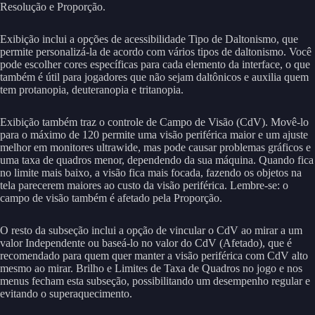
Resolução e Proporção.
Exibição inclui a opções de acessibilidade Tipo de Daltonismo, que
permite personalizá-la de acordo com vários tipos de daltonismo. Você
pode escolher cores específicas para cada elemento da interface, o que
também é útil para jogadores que não sejam daltônicos e auxilia quem
tem protanopia, deuteranopia e tritanopia.
Exibição também traz o controle de Campo de Visão (CdV). Movê-lo
para o máximo de 120 permite uma visão periférica maior e um ajuste
melhor em monitores ultrawide, mas pode causar problemas gráficos e
uma taxa de quadros menor, dependendo da sua máquina. Quando fica
no limite mais baixo, a visão fica mais focada, fazendo os objetos na
tela parecerem maiores ao custo da visão periférica. Lembre-se: o
campo de visão também é afetado pela Proporção.
O resto da subseção inclui a opção de vincular o CdV ao mirar a um
valor Independente ou baseá-lo no valor do CdV (Afetado), que é
recomendado para quem quer manter a visão periférica com CdV alto
mesmo ao mirar. Brilho e Limites de Taxa de Quadros no jogo e nos
menus fecham esta subseção, possibilitando um desempenho regular e
evitando o superaquecimento.