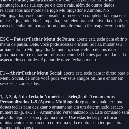
pontuação, a da sua equipe e a dos rivais, além de outros dados
relacionados aos modos de jogo Multijogador e Zumbis. No
Multijogador, você pode consultar uma versão completa do mapa em
que está jogando. Na Campanha, isso relembra o objetivo da missão e,
caso ela tenha um marcador ou ponto de rota, o faz reaparecer na tela.
ESC – Pausar/Fechar Menu de Pausa:
aperte esta tecla para abrir o
menu de pausa. Dele, você pode acessar o Menu Social, mudar seu
armamento no Multijogador (a mudança surte efeito depois da sua
próxima morte) e entrar no robusto menu de Opções para mudar cada
aspecto dos controles. Apertar de novo fecha o menu.
F1 – Abrir/Fechar Menu Social:
aperte esta tecla para ir direto para o
Menu Social, de onde você pode ver seus amigos online e entrar em
sessões já começadas.
1, 2, 3, 4, 5 do Teclado Numérico – Seleção de Armamentos
Personalizados 1–5 (Apenas Multijogador)
: aperte qualquer uma
destas teclas para designar o armamento em um determinado espaço
numerado (p. ex., 1 – Armamento Personalizado 1). Este comando será
ativado depois da sua próxima morte. Use estas teclas para trocar
rapidamente de armamento entre uma vida e outra sem ter que entrar
no menu de pausa.