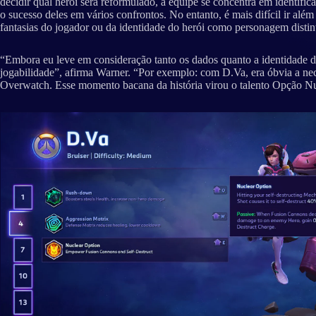
decidir qual herói será reformulado, a equipe se concentra em identifica
o sucesso deles em vários confrontos. No entanto, é mais difícil ir além
fantasias do jogador ou da identidade do herói como personagem distin
“Embora eu leve em consideração tanto os dados quanto a identidade d
jogabilidade”, afirma Warner. “Por exemplo: com D.Va, era óbvia a n
Overwatch. Esse momento bacana da história virou o talento Opção Nucl