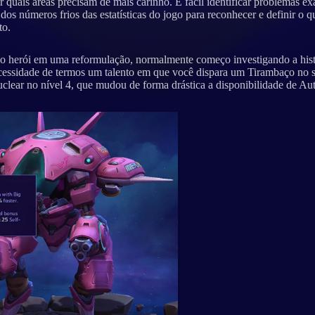
r quais áreas precisam de mais carinho. É fácil identificar problemas ex
 dos números frios das estatísticas do jogo para reconhecer e definir o 
to.
o herói em uma reformulação, normalmente começo investigando a histó
ecessidade de termos um talento em que você dispara um Tirambaço no 
ear no nível 4, que mudou de forma drástica a disponibilidade de Auto