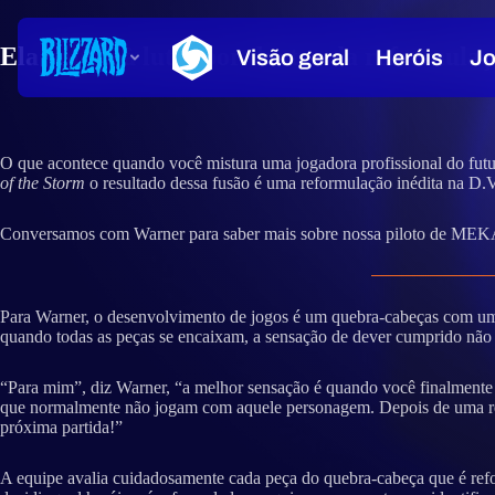
Ela voltou à luta: por dentro da reformula
O que acontece quando você mistura uma jogadora profissional do fut
of the Storm
o resultado dessa fusão é uma reformulação inédita na D.V
Conversamos com Warner para saber mais sobre nossa piloto de MEKA f
Para Warner, o desenvolvimento de jogos é um quebra-cabeças com um 
quando todas as peças se encaixam, a sensação de dever cumprido não 
“Para mim”, diz Warner, “a melhor sensação é quando você finalmente i
que normalmente não jogam com aquele personagem. Depois de uma refo
próxima partida!”
A equipe avalia cuidadosamente cada peça do quebra-cabeça que é refor