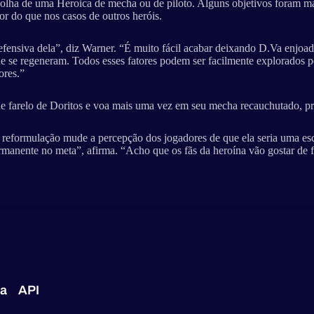
escolha de uma Heroica de mecha ou de piloto. Alguns objetivos foram ma
r do que nos casos de outros heróis.
 e defensiva dela”, diz Warner. “É muito fácil acabar deixando D.Va enj
 se regeneram. Todos esses fatores podem ser facilmente explorados pe
ores.”
 de farelo de Doritos e voa mais uma vez em seu mecha recauchutado, p
 reformulação mude a percepção dos jogadores de que ela seria uma es
rmanente no meta”, afirma. “Acho que os fãs da heroína vão gostar de f