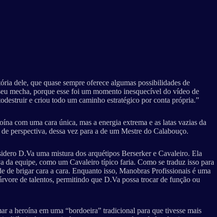
ria dele, que quase sempre oferece algumas possibilidades de
seu mecha, porque esse foi um momento inesquecível do vídeo de
destruir e criou todo um caminho estratégico por conta própria.”
oína com uma cara única, mas a energia extrema e as latas vazias da
 de perspectiva, dessa vez para a de um Mestre do Calabouço.
sidero D.Va uma mistura dos arquétipos Berserker e Cavaleiro. Ela
a da equipe, como um Cavaleiro típico faria. Como se traduz isso para
e de brigar cara a cara. Enquanto isso, Manobras Profissionais é uma
rvore de talentos, permitindo que D.Va possa trocar de função ou
rmar a heroína em uma “bordoeira” tradicional para que tivesse mais