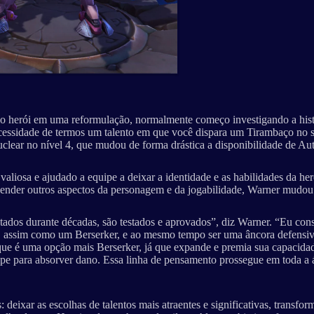
o herói em uma reformulação, normalmente começo investigando a histó
ecessidade de termos um talento em que você dispara um Tirambaço no 
ear no nível 4, que mudou de forma drástica a disponibilidade de Auto
iosa e ajudado a equipe a deixar a identidade e as habilidades da her
eender outros aspectos da personagem e da jogabilidade, Warner mudou
tados durante décadas, são testados e aprovados”, diz Warner. “Eu con
ivo, assim como um Berserker, e ao mesmo tempo ser uma âncora defensiv
 que é uma opção mais Berserker, já que expande e premia sua capacidad
pe para absorver dano. Essa linha de pensamento prossegue em toda a á
deixar as escolhas de talentos mais atraentes e significativas, transfo