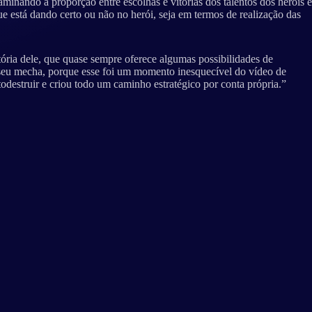
aminando a proporção entre escolhas e vitórias dos talentos dos heróis e
que está dando certo ou não no herói, seja em termos de realização das
ria dele, que quase sempre oferece algumas possibilidades de
seu mecha, porque esse foi um momento inesquecível do vídeo de
destruir e criou todo um caminho estratégico por conta própria.”