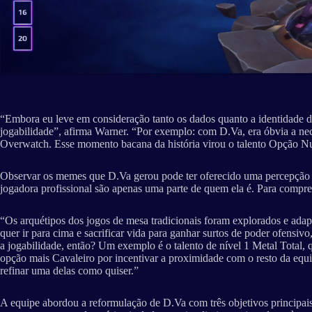
“Embora eu leve em consideração tanto os dados quanto a identidade d
jogabilidade”, afirma Warner. “Por exemplo: com D.Va, era óbvia a n
Overwatch. Esse momento bacana da história virou o talento Opção Nucl
Observar os memes que D.Va gerou pode ter oferecido uma percepção val
jogadora profissional são apenas uma parte de quem ela é. Para compr
“Os arquétipos dos jogos de mesa tradicionais foram explorados e adap
quer ir para cima e sacrificar vida para ganhar surtos de poder ofens
a jogabilidade, então? Um exemplo é o talento de nível 1 Metal Total,
opção mais Cavaleiro por incentivar a proximidade com o resto da equi
refinar uma delas como quiser.”
A equipe abordou a reformulação de D.Va com três objetivos principais: 