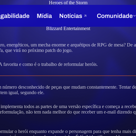
Heroes of the Storm
ção de D.Va
Blizzard Entertainment
uro, energéticos, um mecha enorme e arquétipos de RPG de mesa? De a
a, que virá no próximo patch do jogo.
avorita e como é o trabalho de reformular heróis.
número desconhecido de peças que mudam constantemente. Tentar desco
tem igual, segundo ele.
mplementa todos as partes de uma versão específica e começa a receber 
rmulação, não tem nada melhor do que receber um e-mail dizendo que 
mular o herói enquanto expande o personagem para que tenha mais diver