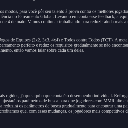
s modos, para você pôr seu talento à prova contra os melhores jogado
ência no Pareamento Global. Levando em conta esse feedback, a equipe
 de 4 de maio. Vamos continuar trabalhando para reduzir ainda mais a 
, Jogos de Equipes (2x2, 3x3, 4x4) e Todos contra Todos (TCT). A meta 
 pareamento perfeito e reduz os requisitos gradualmente se não encontr
amento, então vamos falar sobre cada um deles.
is rígidos, já que aqui o que conta é o desempenho individual. Reforge
ra ajustará os parâmetros de busca para que jogadores com MMR alto en
a reduzirá os parâmetros de busca gradualmente para encontrar uma pa
 Acreditamos que, com essas mudanças, os jogadores mais competitivos d