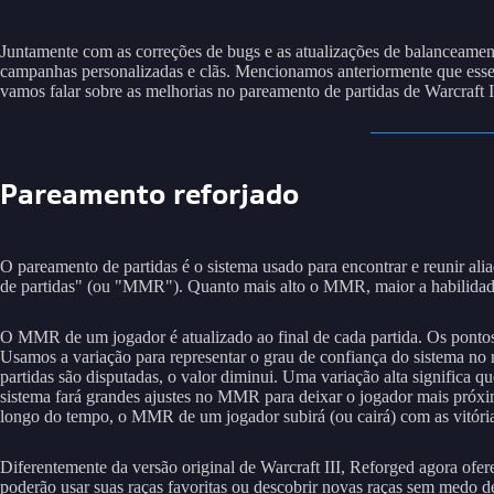
Juntamente com as correções de bugs e as atualizações de balanceamen
campanhas personalizadas e clãs. Mencionamos anteriormente que esses
vamos falar sobre as melhorias no pareamento de partidas de Warcraft I
Pareamento reforjado
O pareamento de partidas é o sistema usado para encontrar e reunir al
de partidas" (ou "MMR"). Quanto mais alto o MMR, maior a habilidade d
O MMR de um jogador é atualizado ao final de cada partida. Os pontos
Usamos a variação para representar o grau de confiança do sistema no
partidas são disputadas, o valor diminui. Uma variação alta significa
sistema fará grandes ajustes no MMR para deixar o jogador mais próx
longo do tempo, o MMR de um jogador subirá (ou cairá) com as vitória
Diferentemente da versão original de Warcraft III, Reforged agora of
poderão usar suas raças favoritas ou descobrir novas raças sem medo 