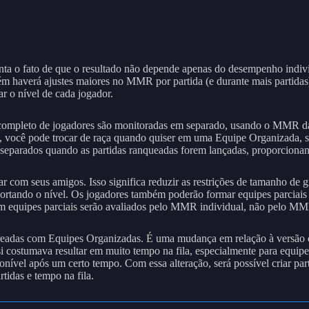
onta o fato de que o resultado não depende apenas do desempenho indi
bém haverá ajustes maiores no MMR por partida (e durante mais partida
r o nível de cada jogador.
completo de jogadores são monitoradas em separado, usando o MMR d
, você pode trocar de raça quando quiser em uma Equipe Organizada, 
 separados quando as partidas ranqueadas forem lançadas, proporcion
ar com seus amigos. Isso significa reduzir as restrições de tamanho 
rtando o nível. Os jogadores também poderão formar equipes parciais p
em equipes parciais serão avaliados pelo MMR individual, não pelo MM
areadas com Equipes Organizadas. É uma mudança em relação à versão or
si costumava resultar em muito tempo na fila, especialmente para equip
onível após um certo tempo. Com essa alteração, será possível criar pa
rtidas e tempo na fila.