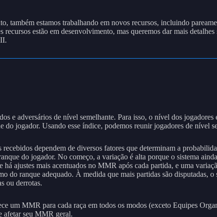
to, também estamos trabalhando em novos recursos, incluindo pareamen
 recursos estão em desenvolvimento, mas queremos dar mais detalhes s
II.
iados e adversários de nível semelhante. Para isso, o nível dos jogad
o jogador. Usando esse índice, podemos reunir jogadores de nível semel
 recebidos dependem de diversos fatores que determinam a probabilidad
 ranque do jogador. No começo, a variação é alta porque o sistema ain
 que há ajustes mais acentuados no MMR após cada partida, e uma varia
imo do ranque adequado. À medida que mais partidas são disputadas, o
s ou derrotas.
erece um MMR para cada raça em todos os modos (exceto Equipes Organi
de afetar seu MMR geral.