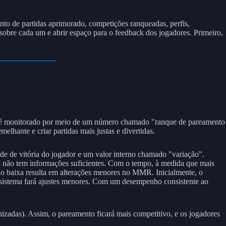
to de partidas aprimorado, competições ranqueadas, perfis,
obre cada um e abrir espaço para o feedback dos jogadores. Primeiro,
ores é monitorado por meio de um número chamado "ranque de pareamento
hante e criar partidas mais justas e divertidas.
e de vitória do jogador e um valor interno chamado "variação".
da não tem informações suficientes. Com o tempo, à medida que mais
ção baixa resulta em alterações menores no MMR. Inicialmente, o
 sistema fará ajustes menores. Com um desempenho consistente ao
zadas). Assim, o pareamento ficará mais competitivo, e os jogadores