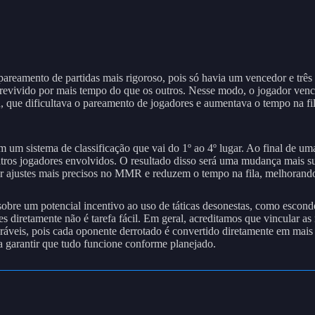
reamento de partidas mais rigoroso, pois só havia um vencedor e três 
obrevivido por mais tempo do que os outros. Nesse modo, o jogador
 que dificultava o pareamento de jogadores e aumentava o tempo na fi
 um sistema de classificação que vai do 1º ao 4º lugar. Ao final de um
outros jogadores envolvidos. O resultado disso será uma mudança mai
zer ajustes mais precisos no MMR e reduzem o tempo na fila, melhorand
bre um potencial incentivo ao uso de táticas desonestas, como esconde
s diretamente não é tarefa fácil. Em geral, acreditamos que vincular
lneráveis, pois cada oponente derrotado é convertido diretamente em
 garantir que tudo funcione conforme planejado.