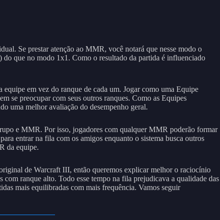
vidual. Se prestar atenção ao MMR, você notará que nesse modo o
s) do que no modo 1x1. Como o resultado da partida é influenciado
a equipe em vez do ranque de cada um. Jogar como uma Equipe
sem se preocupar com seus outros ranques. Como as Equipes
ando uma melhor avaliação do desempenho geral.
de grupo e MMR. Por isso, jogadores com qualquer MMR poderão formar
ara entrar na fila com os amigos enquanto o sistema busca outros
R da equipe.
iginal de Warcraft III, então queremos explicar melhor o raciocínio
es com ranque alto. Todo esse tempo na fila prejudicava a qualidade das
rtidas mais equilibradas com mais frequência. Vamos seguir