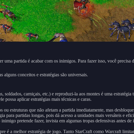
r uma partida é acabar com os inimigos. Para fazer isso, você precisa 
s alguns conceitos e estratégias são universais.
 soldados, carniçais, etc.) e reproduzi-la aos montes é uma estratégia t
e possa aplicar estratégias mais técnicas e caras.
tos ou estruturas que não afetam a partida imediatamente, mas desbloq
gia para partidas longas, pois dá acesso a unidades mais versáteis e efi
inimigo pretende fazer, invista em algumas tropas defensivas antes de i
pre é a melhor estratégia de jogo. Tanto StarCraft como Warcraft lim