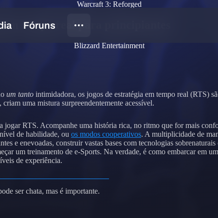
Warcraft 3: Reforged
a em tempo real para principiantes
Blizzard Entertainment
ão
um tanto
intimidadora, os jogos de estratégia em tempo real (RTS) s
, criam uma mistura surpreendentemente acessível.
jogar RTS. Acompanhe uma história rica, no ritmo que for mais confort
nível de habilidade, ou
os modos cooperativos
. A multiplicidade de ma
tantes e enevoadas, construir vastas bases com tecnologias sobrenaturai
eçar um treinamento de e-Sports. Na verdade, é como embarcar em uma 
veis de experiência.
pode ser chata, mas é importante.