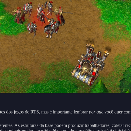
ntes dos jogos de RTS, mas é importante lembrar
por que
você quer const
ferentes. As estruturas da base podem produzir trabalhadores, coletar r
s disponíveis em toda partida. Na verdade, uma ótima estratégia inicial