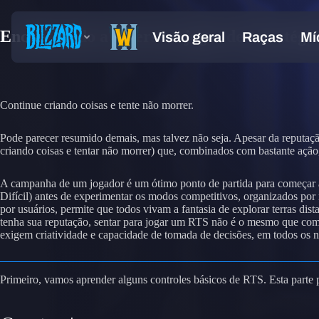
Encontrando a diversão: jogos de estratégi
Continue criando coisas e tente não morrer.
Pode parecer resumido demais, mas talvez não seja. Apesar da reputaç
criando coisas e tentar não morrer) que, combinados com bastante ação
A campanha de um jogador é um ótimo ponto de partida para começar a 
Difícil) antes de experimentar os modos competitivos, organizados por 
por usuários, permite que todos vivam a fantasia de explorar terras dis
tenha sua reputação, sentar para jogar um RTS não é o mesmo que com
exigem criatividade e capacidade de tomada de decisões, em todos os ní
Primeiro, vamos aprender alguns controles básicos de RTS. Esta parte 