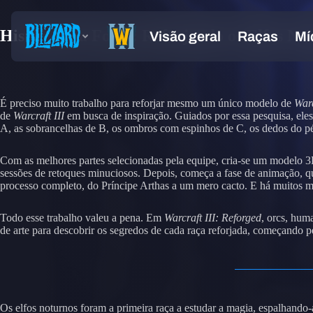
Histórias da Forja: Reforjando os Elfos No
É preciso muito trabalho para reforjar mesmo um único modelo de
Warc
de
Warcraft III
em busca de inspiração. Guiados por essa pesquisa, eles 
A, as sobrancelhas de B, os ombros com espinhos de C, os dedos do p
Com as melhores partes selecionadas pela equipe, cria-se um modelo 3D.
sessões de retoques minuciosos. Depois, começa a fase de animação, q
processo completo, do Príncipe Arthas a um mero cacto. E há muitos 
Todo esse trabalho valeu a pena. Em
Warcraft III: Reforged
, orcs, hum
de arte para descobrir os segredos de cada raça reforjada, começando pe
Os elfos noturnos foram a primeira raça a estudar a magia, espalhand