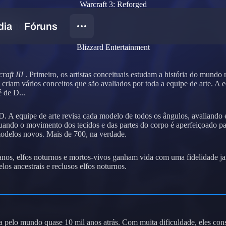
Warcraft 3: Reforged
turnos
Blizzard Entertainment
raft III
. Primeiro, os artistas conceituais estudam a história do mundo 
criam vários conceitos que são avaliados por toda a equipe de arte. A eq
é de D...
 A equipe de arte revisa cada modelo de todos os ângulos, avaliando esc
uando o movimento dos tecidos e das partes do corpo é aperfeiçoado pa
modelos novos. Mais de 700, na verdade.
anos, elfos noturnos e mortos-vivos ganham vida com uma fidelidade jam
los ancestrais e reclusos elfos noturnos.
o-a pelo mundo quase 10 mil anos atrás. Com muita dificuldade, eles c