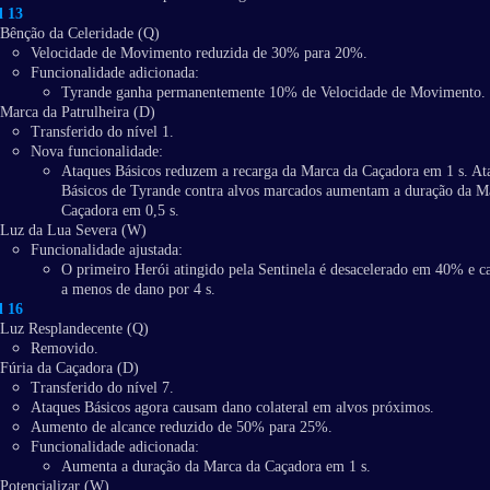
l 13
Bênção da Celeridade (Q)
Velocidade de Movimento reduzida de 30% para 20%.
Funcionalidade adicionada:
Tyrande ganha permanentemente 10% de Velocidade de Movimento.
Marca da Patrulheira (D)
Transferido do nível 1.
Nova funcionalidade:
Ataques Básicos reduzem a recarga da Marca da Caçadora em 1 s. At
Básicos de Tyrande contra alvos marcados aumentam a duração da M
Caçadora em 0,5 s.
Luz da Lua Severa (W)
Funcionalidade ajustada:
O primeiro Herói atingido pela Sentinela é desacelerado em 40% e 
a menos de dano por 4 s.
l 16
Luz Resplandecente (Q)
Removido.
Fúria da Caçadora (D)
Transferido do nível 7.
Ataques Básicos agora causam dano colateral em alvos próximos.
Aumento de alcance reduzido de 50% para 25%.
Funcionalidade adicionada:
Aumenta a duração da Marca da Caçadora em 1 s.
Potencializar (W)