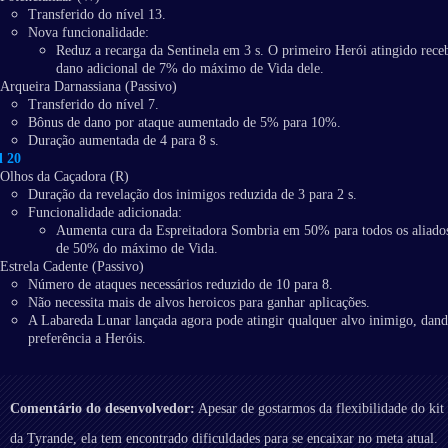
Transferido do nível 13.
Nova funcionalidade:
Reduz a recarga da Sentinela em 3 s. O primeiro Herói atingido rec
dano adicional de 7% do máximo de Vida dele.
Arqueira Darnassiana (Passivo)
Transferido do nível 7.
Bônus de dano por ataque aumentado de 5% para 10%.
Duração aumentada de 4 para 8 s.
l 20
Olhos da Caçadora (R)
Duração da revelação dos inimigos reduzida de 3 para 2 s.
Funcionalidade adicionada:
Aumenta cura da Espreitadora Sombria em 50% para todos os aliado
de 50% do máximo de Vida.
Estrela Cadente (Passivo)
Número de ataques necessários reduzido de 10 para 8.
Não necessita mais de alvos heroicos para ganhar aplicações.
A Labareda Lunar lançada agora pode atingir qualquer alvo inimigo, dan
preferência a Heróis.
Comentário do desenvolvedor:
Apesar de gostarmos da flexibilidade do kit
da Tyrande, ela tem encontrado dificuldades para se encaixar no meta atual.