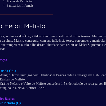
Torres da Perdição
Santuários Infernais
 Herói: Mefisto
tos, o Senhor do Ódio, é tido como o mais ardiloso dos três irmãos. Mesmo p
 da alma, Mefisto conseguiu, com sua influência torpe, corromper e manipular
que romperam o selo e lhe deram liberdade para reunir os Males Supremos e e
dade.
zação
or do Ódio
Atingir Heróis inimigos com Habilidades Básicas reduz a recarga das Habilida
Básicas de Mefisto.
Crânio Nefasto e Vulto de Mefisto concedem 1,5 s de redução de recarga por H
atingido, e a Nova Elétrica, 0,3 s.
des Básicas
io Nefasto (Q)