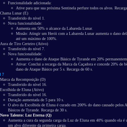
Funcionalidade adicionada:
Ative para que sua próxima Sentinela perfure todos os alvos. Recarga
Chama Lunar (E)
Transferido do nível 1.
Nova funcionalidade:
Aumenta em 50% o alcance da Labareda Lunar.
Missão: Atingir um Herói com a Labareda Lunar aumenta o dano de
até um máximo de 100%.
Aura de Tiro Certeiro (Ativo)
Transferido do nível 7.
Nova funcionalidade:
Aumenta o dano de Ataque Básico de Tyrande em 20% permanentem
Ativar: Conclui a recarga da Marca da Caçadora e concede 20% de b
dano de Ataque Básico por 5 s. Recarga de 60 s.
l 7
Marca da Recomposição (D)
Transferido do nível 16.
Escolhida de Eluna (Ativo)
Transferido do nível 16.
Duração aumentada de 5 para 10 s.
O alvo da Escolhida de Eluna é curado em 200% do dano causado pelos A
Básicos de Tyrande. Recarga de 30 s.
Novo Talento: Luz Eterna (Q)
Aumenta a cura da segunda carga da Luz de Eluna em 40% quando ela é 
um alvo diferente da primeira carga.