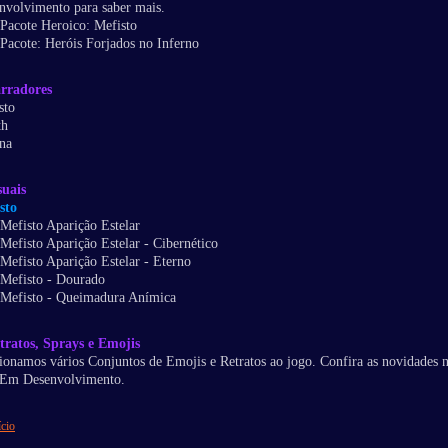
nvolvimento para saber mais.
Pacote Heroico: Mefisto
Pacote: Heróis Forjados no Inferno
rradores
sto
th
na
suais
sto
Mefisto Aparição Estelar
Mefisto Aparição Estelar - Cibernético
Mefisto Aparição Estelar - Eterno
Mefisto - Dourado
Mefisto - Queimadura Anímica
tratos, Sprays e Emojis
ionamos vários Conjuntos de Emojis e Retratos ao jogo. Confira as novidades 
 Em Desenvolvimento.
ício