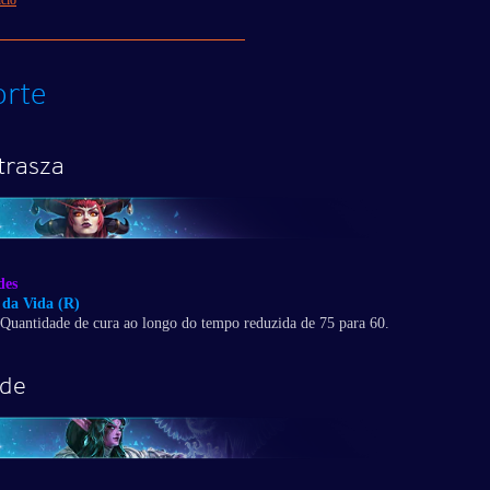
ício
rte
trasza
des
da Vida (R)
Quantidade de cura ao longo do tempo reduzida de 75 para 60.
nde