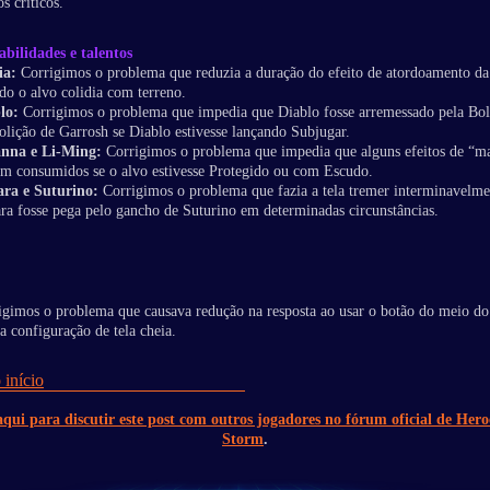
os críticos.
abilidades e talentos
ia:
Corrigimos o problema que reduzia a duração do efeito de atordoamento da
do o alvo colidia com terreno.
lo:
Corrigimos o problema que impedia que Diablo fosse arremessado pela Bol
lição de Garrosh se Diablo estivesse lançando Subjugar.
nna e Li-Ming:
Corrigimos o problema que impedia que alguns efeitos de “m
em consumidos se o alvo estivesse Protegido ou com Escudo.
ra e Suturino:
Corrigimos o problema que fazia a tela tremer interminavelme
ra fosse pega pelo gancho de Suturino em determinadas circunstâncias.
igimos o problema que causava redução na resposta ao usar o botão do meio d
a configuração de tela cheia.
 início
qui para discutir este post com outros jogadores no fórum oficial de Hero
Storm
.