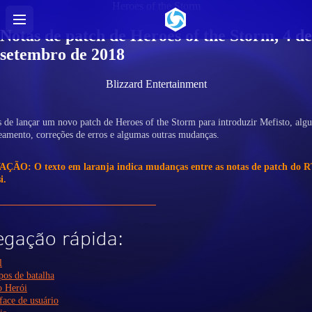
Heroes of the Storm
Notas de patch de Heroes of the Storm, 4 de
setembro de 2018
Blizzard Entertainment
de lançar um novo patch de Heroes of the Storm para introduzir Mefisto, algu
eamento, correções de erros e algumas outras mudanças.
ÃO: O texto em laranja indica mudanças entre as notas de patch do R
i.
gação rápida:
l
os de batalha
 Herói
face de usuário