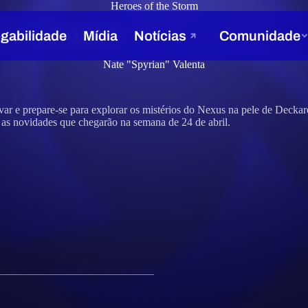
Heroes of the Storm
os e muito mais!
Nate "Spyrian" Valenta
var e prepare-se para explorar os mistérios do Nexus na pele de Deck
s as novidades que chegarão na semana de 24 de abril.