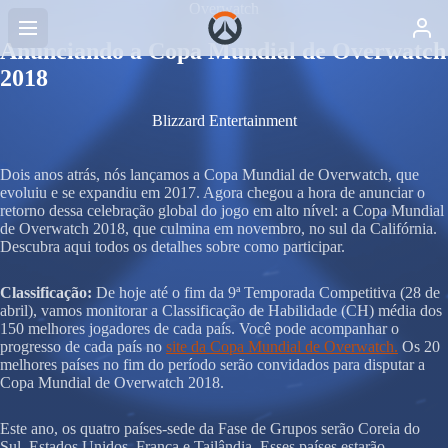
Overwatch
Anunciando a Copa Mundial de Overwatch
2018
Blizzard Entertainment
Dois anos atrás, nós lançamos a Copa Mundial de Overwatch, que
evoluiu e se expandiu em 2017. Agora chegou a hora de anunciar o
retorno dessa celebração global do jogo em alto nível: a Copa Mundial
de Overwatch 2018, que culmina em novembro, no sul da Califórnia.
Descubra aqui todos os detalhes sobre como participar.
Classificação:
De hoje até o fim da 9ª Temporada Competitiva (28 de
abril), vamos monitorar a Classificação de Habilidade (CH) média dos
150 melhores jogadores de cada país. Você pode acompanhar o
progresso de cada país no
site da Copa Mundial de Overwatch.
Os 20
melhores países no fim do período serão convidados para disputar a
Copa Mundial de Overwatch 2018.
Este ano, os quatro países-sede da Fase de Grupos serão Coreia do
Sul, Estados Unidos, França e Tailândia. Esses países estarão