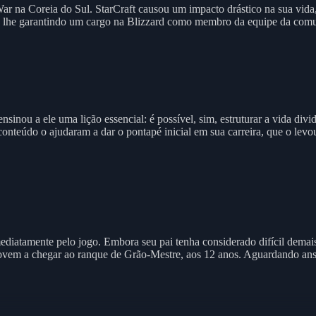
r na Coreia do Sul. StarCraft causou um impacto drástico na sua vida,
ou lhe garantindo um cargo na Blizzard como membro da equipe da com
ensinou a ele uma lição essencial: é possível, sim, estruturar a vida d
conteúdo o ajudaram a dar o pontapé inicial em sua carreira, que o lev
mediatamente pelo jogo. Embora seu pai tenha considerado difícil demai
 jovem a chegar ao ranque de Grão-Mestre, aos 12 anos. Aguardando ans