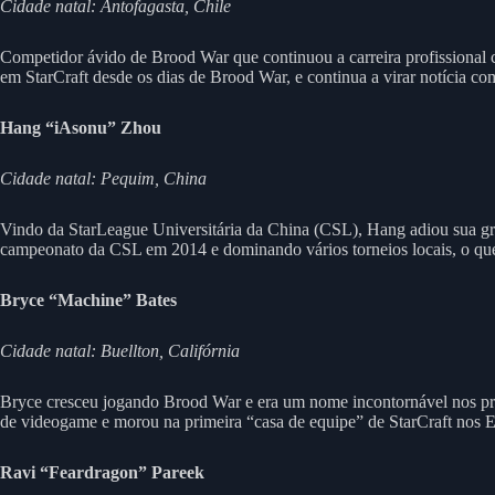
Cidade natal: Antofagasta, Chile
Competidor ávido de Brood War que continuou a carreira profissional c
em StarCraft desde os dias de Brood War, e continua a virar notícia co
Hang “iAsonu” Zhou
Cidade natal: Pequim, China
Vindo da StarLeague Universitária da China (CSL), Hang adiou sua gr
campeonato da CSL em 2014 e dominando vários torneios locais, o que 
Bryce “Machine” Bates
Cidade natal: Buellton, Califórnia
Bryce cresceu jogando Brood War e era um nome incontornável nos pri
de videogame e morou na primeira “casa de equipe” de StarCraft nos 
Ravi “Feardragon” Pareek