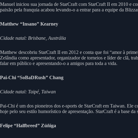
Manuel iniciou sua jornada de StarCraft com StarCraft II em 2010 e co
paixão pela franquia acabou levando-o a entrar para a equipe da Blizza
Matthew “Insano” Kearney
Cidade natal: Brisbane, Austrália
Matthew descobriu StarCraft II em 2012 e conta que foi “amor à primei
Zelândia como apresentador, organizador de torneios e líder de clã, tra
falar em público e apresentando-o a amigos para toda a vida.
Pai-Chi “SoBaDRush” Chang
Cidade natal: Taipé, Taiwan
Pai-Chi é um dos pioneiros dos e-sports de StarCraft em Taiwan. Ele c
hoje pelo seu estilo humorístico de apresentação. StarCraft é a base da 
Felipe “Halfbreed” Zúñiga