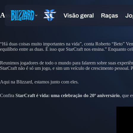
Assista a StarCraft é vida: uma celebração 
“Há duas coisas muito importantes na vida”, conta Roberto “Beto” Vent
equilíbrio entre as duas. É isso que StarCraft nos ensina.” Enquanto c
Reunimos jogadores de todo o mundo para falarem sobre suas experiênci
StarCraft não é só um jogo, e sim um veículo de crescimento pessoal. P
Aqui na Blizzard, estamos junto com eles.
Confira
StarCraft é vida: uma celebração do 20º aniversário
, que 