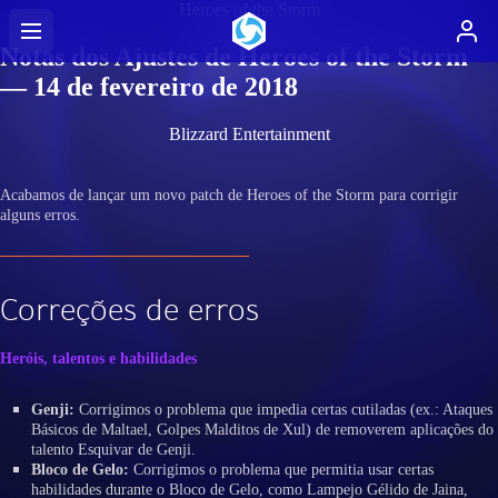
Heroes of the Storm
Notas dos Ajustes de Heroes of the Storm
— 14 de fevereiro de 2018
Blizzard Entertainment
Acabamos de lançar um novo patch de Heroes of the Storm para corrigir
alguns erros.
Correções de erros
Heróis, talentos e habilidades
Genji:
Corrigimos o problema que impedia certas cutiladas (ex.: Ataques
Básicos de Maltael, Golpes Malditos de Xul) de removerem aplicações do
talento Esquivar de Genji.
Bloco de Gelo:
Corrigimos o problema que permitia usar certas
habilidades durante o Bloco de Gelo, como Lampejo Gélido de Jaina,