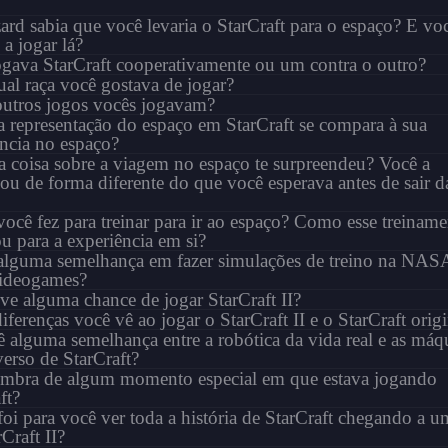
ard sabia que você levaria o StarCraft para o espaço? E vo
a jogar lá?
ogava StarCraft cooperativamente ou um contra o outro?
al raça você gostava de jogar?
outros jogos vocês jogavam?
 representação do espaço em StarCraft se compara à sua
ncia no espaço?
 coisa sobre a viagem no espaço te surpreendeu? Você a
ou de forma diferente do que você esperava antes de sair d
ocê fez para treinar para ir ao espaço? Como esse treiname
u para a experiência em si?
 alguma semelhança em fazer simulações de treino na NAS
videogames?
ve alguma chance de jogar StarCraft II?
iferenças você vê ao jogar o StarCraft II e o StarCraft orig
 alguma semelhança entre a robótica da vida real e as máq
erso de StarCraft?
embra de algum momento especial em que estava jogando
ft?
i para você ver toda a história de StarCraft chegando a u
Craft II?