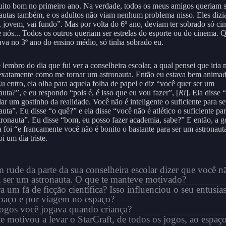
uito bom no primeiro ano. Na verdade, todos os meus amigos queriam s
autas também, e os adultos não viam nenhum problema nisso. Eles diz
, jovem, vai fundo”. Mas por volta do 6º ano, deviam ter sobrado só ci
e nós... Todos os outros queriam ser estrelas do esporte ou do cinema.
ava no 3º ano do ensino médio, só tinha sobrado eu.
lembro do dia que fui ver a conselheira escolar, a qual pensei que iria
 exatamente como me tornar um astronauta. Então eu estava bem animad
Eu entro, ela olha para aquela folha de papel e diz “você quer ser um
auta?”, e eu respondo “pois é, é isso que eu vou fazer”, [
Ri
]. Ela disse 
dar um gostinho da realidade. Você não é inteligente o suficiente para s
auta”. Eu disse “o quê?” e ela disse “você não é atlético o suficiente par
ronauta”. Eu disse “bom, eu posso fazer academia, sabe?” E então, a g
 foi “e francamente você não é bonito o bastante para ser um astronaut
foi um dia triste.
 rude da parte da sua conselheira escolar dizer que você n
a ser um astronauta. O que te manteve motivado?
a um fã de ficção científica? Isso influenciou o seu entusi
spaço e por viagem no espaço?
jogos você jogava quando criança?
e motivou a levar o StarCraft, de todos os jogos, ao espa