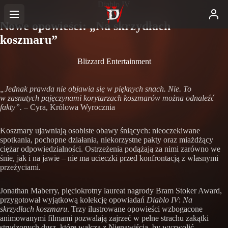
Diablo IV
Nowe opowieści: „Na skrzydłach
koszmaru”
Blizzard Entertainment
„Jednak prawda nie objawia się w pięknych snach. Nie. To
w zasnutych pajęczynami korytarzach koszmarów można odnaleźć
fakty”.
– Cyra, Królowa Wyrocznia
Koszmary ujawniają osobiste obawy śniących: nieoczekiwane
spotkania, pochopne działania, niekorzystne pakty oraz miażdżący
ciężar odpowiedzialności. Ostrzeżenia podążają za nimi zarówno we
śnie, jak i na jawie – nie ma ucieczki przed konfrontacją z własnymi
przeżyciami.
Jonathan Maberry, pięciokrotny laureat nagrody Bram Stoker Award,
przygotował wyjątkową kolekcję opowiadań
Diablo IV
:
Na
skrzydłach koszmaru
. Trzy ilustrowane opowieści wzbogacone
animowanymi filmami pozwalają zajrzeć w pełne strachu zakątki
strudzonych dusz, które walczą z Nienawiścią, by wyzwolić