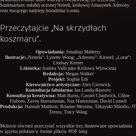
Sanktuarium: młodej uczonej Neireli, królowej Amazonek Adreony
oraz tracącego nadzieję horadrima Lorata.
Przeczytajcie „Na skrzydłach
koszmaru”.
Opowiadania:
Jonathan Maberry
Ilustracje:
„Neirela”: Lynette Wong; „Adreona”: Kirseel; „Lorat”:
Lindsay Kerner
Lektorka:
Andrea Valls jako Królowa Wyrocznia
Redakcja:
Megan Walker
Projekt:
Sophie Erb
Kierownictwo artystyczne:
Alex Creswick
Konsultacja fabularna:
Ian Landa-Beavers
Konsultacja kreatywna:
Matt Burns, Cassiel Chadwick, Chloe
Fraboni, Zaven Haroutunian, Naz Hartoonian, David Lomeli
Produkcja:
Hannah Mattison, Brianne Messina, Takayuki Shimbo, JT
Torrea, Tracy Wang
Możecie również przeczytać wszystkie trzy ilustrowane opowiadania
w języku polskim w formie plików PDF tutaj: