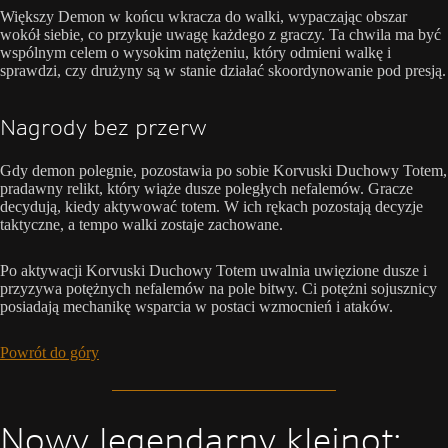
Większy Demon w końcu wkracza do walki, wypaczając obszar
wokół siebie, co przykuje uwagę każdego z graczy. Ta chwila ma być
wspólnym celem o wysokim natężeniu, który odmieni walkę i
sprawdzi, czy drużyny są w stanie działać skoordynowanie pod presją.
Nagrody bez przerw
Gdy demon polegnie, pozostawia po sobie Korvuski Duchowy Totem,
pradawny relikt, który wiąże dusze poległych nefalemów. Gracze
decydują, kiedy aktywować totem. W ich rękach pozostają decyzje
taktyczne, a tempo walki zostaje zachowane.
Po aktywacji Korvuski Duchowy Totem uwalnia uwięzione dusze i
przyzywa potężnych nefalemów na pole bitwy. Ci potężni sojusznicy
posiadają mechanikę wsparcia w postaci wzmocnień i ataków.
Powrót do góry
Nowy legendarny klejnot: