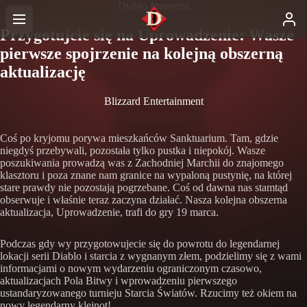
Diablo Immortal
Przygotujcie się na Uprowadzenie: Wasze
pierwsze spojrzenie na kolejną obszerną
aktualizację
Blizzard Entertainment
Coś po kryjomu porywa mieszkańców Sanktuarium. Tam, gdzie
niegdyś przebywali, pozostała tylko pustka i niepokój. Wasze
poszukiwania prowadzą was z Zachodniej Marchii do znajomego
klasztoru i poza znane nam granice na wypaloną pustynię, na której
stare prawdy nie pozostają pogrzebane. Coś od dawna nas stamtąd
obserwuje i właśnie teraz zaczyna działać. Nasza kolejna obszerna
aktualizacja, Uprowadzenie, trafi do gry 19 marca.
Podczas gdy wy przygotowujecie się do powrotu do legendarnej
lokacji serii Diablo i starcia z wygnanym złem, podzielimy się z wami
informacjami o nowym wydarzeniu ograniczonym czasowo,
aktualizacjach Pola Bitwy i wprowadzeniu pierwszego
ustandaryzowanego turnieju Starcia Światów. Rzucimy też okiem na
nowy legendarny klejnot!