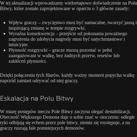
W tej aktualizacji wprowadzamy wieloetapowe doświadczenie na Polu
Bitwy, które zostało zaprojektowane w oparciu o 3 główne zasady:
Wpływ graczy – zwycięstwo musi być namacalne, tworzyć jasną i
inspirującą zmianę w tempie rozgrywki.
Wyraźna konsekwencja – przejście od pokonania poważnego
zagrożenia do zdobycia nagrody musi być natychmiastowe i
intuicyjne.
Płynność rozgrywki – gracze muszą pozostać w pełni
zaangażowani w walkę, bez żadnych przerw, resetów lub
zakłóceń płynności.
Dzięki połączeniu tych filarów, każdy ważny moment popycha walkę
naprzód zamiast odrywać od niej graczy.
Eskalacja na Polu Bitwy
W miarę postępów meczu Pole Bitwy zaczyna ulegać destabilizacji.
Obecność Większego Demona daje o sobie znać w otoczeniu: odległe
ryki odbijają się echem przez pole bitwy, ziemia się rozstępuje, a na
graczy ruszają fale pomniejszych demonów.