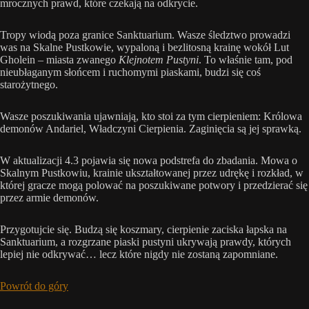
mrocznych prawd, które czekają na odkrycie.
Tropy wiodą poza granice Sanktuarium. Wasze śledztwo prowadzi
was na Skalne Pustkowie, wypaloną i bezlitosną krainę wokół Lut
Gholein – miasta zwanego
Klejnotem Pustyni
. To właśnie tam, pod
nieubłaganym słońcem i ruchomymi piaskami, budzi się coś
starożytnego.
Wasze poszukiwania ujawniają, kto stoi za tym cierpieniem: Królowa
demonów Andariel, Władczyni Cierpienia. Zaginięcia są jej sprawką.
W aktualizacji 4.3 pojawia się nowa podstrefa do zbadania. Mowa o
Skalnym Pustkowiu, krainie ukształtowanej przez udrękę i rozkład, w
której gracze mogą polować na poszukiwane potwory i przedzierać się
przez armie demonów.
Przygotujcie się. Budzą się koszmary, cierpienie zaciska łapska na
Sanktuarium, a rozgrzane piaski pustyni ukrywają prawdy, których
lepiej nie odkrywać… lecz które nigdy nie zostaną zapomniane.
Powrót do góry