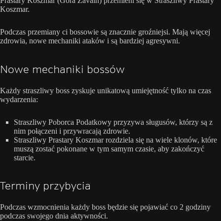
Prastary Koszmar (Góra Zavain) przemieni się w Straszliwy Prastary
Koszmar.
Podczas przemiany ci bossowie są znacznie groźniejsi. Mają więcej
zdrowia, nowe mechaniki ataków i są bardziej agresywni.
Nowe mechaniki bossów
Każdy straszliwy boss zyskuje unikatową umiejętność tylko na czas
wydarzenia:
Straszliwy Poborca Podatkowy przyzywa sługusów, którzy są z
nim połączeni i przywracają zdrowie.
Straszliwy Prastary Koszmar rozdziela się na wiele klonów, które
muszą zostać pokonane w tym samym czasie, aby zakończyć
starcie.
Terminy przybycia
Podczas wzmocnienia każdy boss będzie się pojawiać co 2 godziny
podczas swojego dnia aktywności.