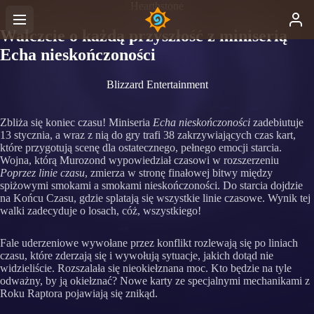
Hearthstone
Walczcie o każdą przyszłość z miniserią
Echa nieskończoności
Blizzard Entertainment
Zbliża się koniec czasu! Miniseria
Echa nieskończoności
zadebiutuje
13 stycznia, a wraz z nią do gry trafi 38 zakrzywiających czas kart,
które przygotują scenę dla ostatecznego, pełnego emocji starcia.
Wojna, którą Murozond wypowiedział czasowi w rozszerzeniu
Poprzez linie czasu
, zmierza w stronę finałowej bitwy między
spiżowymi smokami a smokami nieskończoności. Do starcia dojdzie
na Końcu Czasu, gdzie splatają się wszystkie linie czasowe. Wynik tej
walki zadecyduje o losach, cóż, wszystkiego!
Fale uderzeniowe wywołane przez konflikt rozlewają się po liniach
czasu, które zderzają się i wywołują sytuacje, jakich dotąd nie
widzieliście. Rozszalała się nieokiełznana moc. Kto będzie na tyle
odważny, by ją okiełznać? Nowe karty ze specjalnymi mechanikami z
Roku Raptora pojawiają się znikąd.