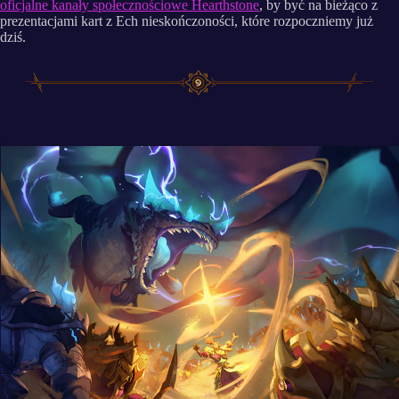
oficjalne kanały społecznościowe Hearthstone
, by być na bieżąco z
prezentacjami kart z Ech nieskończoności, które rozpoczniemy już
dziś.