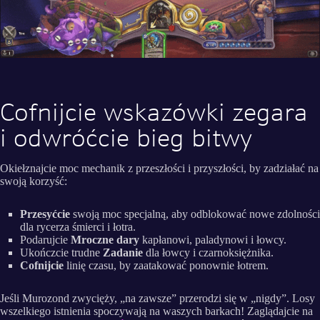
Cofnijcie wskazówki zegara
i odwróćcie bieg bitwy
Okiełznajcie moc mechanik z przeszłości i przyszłości, by zadziałać na
swoją korzyść:
Przesyćcie
swoją moc specjalną, aby odblokować nowe zdolności
dla rycerza śmierci i łotra.
Podarujcie
Mroczne dary
kapłanowi, paladynowi i łowcy.
Ukończcie trudne
Zadanie
dla łowcy i czarnoksiężnika.
Cofnijcie
linię czasu, by zaatakować ponownie łotrem.
Jeśli Murozond zwycięży, „na zawsze” przerodzi się w „nigdy”. Losy
wszelkiego istnienia spoczywają na waszych barkach! Zaglądajcie na